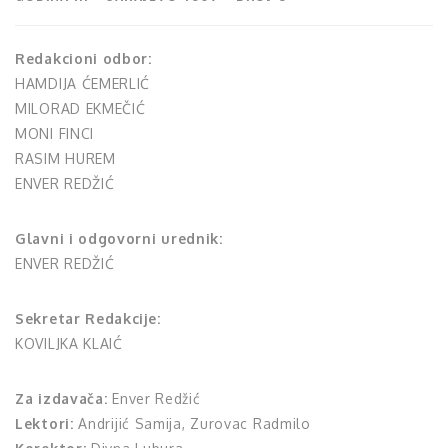
Redakcioni odbor:
HAMDIJA ĆEMERLIĆ
MILORAD EKMEČIĆ
MONI FINCI
RASIM HUREM
ENVER REDŽIĆ
Glavni i odgovorni urednik:
ENVER REDŽIĆ
Sekretar Redakcije:
KOVILJKA KLAIĆ
Za izdavača:
Enver Redžić
Lektori:
Andrijić Samija, Zurovac Radmilo