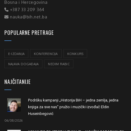
Bosna i Hercegovina
+387 33 209 364
nauka@bih.net.ba
POPULARNE PRETRAGE
E-IZDANJA
KONFERENCIJA
KONKURS
NAJAVA DOGAĐAJA
NEDIM RABIC
NAJČITANIJE
Podršku kampanji „Historija BiH – jedna zemlja, jedna
knjiga za sve nas“ pružio i muzički izvođač Eldin
Huseinbegović
06/08/2026