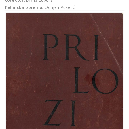
Korektor:
Divna Lubura
Tehnička oprema:
Ognjen Vukelić