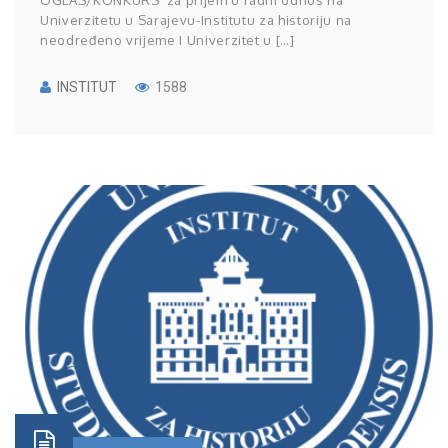
OGLAS/KONKURS za prijem u radni odnos na
Univerzitetu u Sarajevu-Institutu za historiju na
neodređeno vrijeme I Univerzitet u […]
INSTITUT
1588