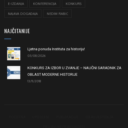
E-IZDANJA
KONFERENCIJA
KONKURS
NAJAVA DOGAĐAJA
NEDIM RABIC
NAJČITANIJE
Ljetna ponuda Instituta za historiju!
03/08/2026
KONKURS ZA IZBOR U ZVANJE – NAUČNI SARADNIK ZA
OBLAST MODERNE HISTORIJE
13/11/2018
POČETNA
UPOSLENI
PUBLIKACIJE
OBAVJEŠTENJA
PRIJAVI NEPRAVILNOSTI