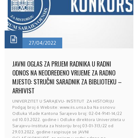
27/04/2022
JAVNI OGLAS ZA PRIJEM RADNIKA U RADNI
ODNOS NA NEODREĐENO VRIJEME ZA RADNO
MJESTO: STRUČNI SARADNIK ZA BIBLIOTEKU –
ARHIVIST
UNIVERZITET U SARAJEVU- INSTITUT ZA HISTORIJU
Podgaj broj 6 Website: www.iis.unsa.ba Na osnovu
Odluka Vlade Kantona Sarajevo broj: 02-04-9141-14/22
od 10.03.2022. godine i Odluke direktora Univerziteta u
Sarajevu-Instituta za historiju broj:03-01-313/22 od
29.03.2022. godine raspisuje se JAVNI