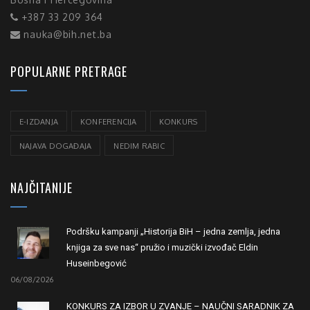
+387 33 209 364
nauka@bih.net.ba
POPULARNE PRETRAGE
E-IZDANJA
KONFERENCIJA
KONKURS
NAJAVA DOGAĐAJA
NEDIM RABIC
NAJČITANIJE
Podršku kampanji „Historija BiH – jedna zemlja, jedna
knjiga za sve nas“ pružio i muzički izvođač Eldin
Huseinbegović
06/08/2026
KONKURS ZA IZBOR U ZVANJE – NAUČNI SARADNIK ZA