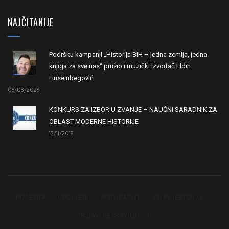
NAJČITANIJE
Podršku kampanji „Historija BiH – jedna zemlja, jedna
knjiga za sve nas“ pružio i muzički izvođač Eldin
Huseinbegović
06/08/2026
KONKURS ZA IZBOR U ZVANJE – NAUČNI SARADNIK ZA
OBLAST MODERNE HISTORIJE
13/11/2018
POČETNA
UPOSLENI
PUBLIKACIJE
OBAVJEŠTENJA
PRIJAVI NEPRAVILNOSTI