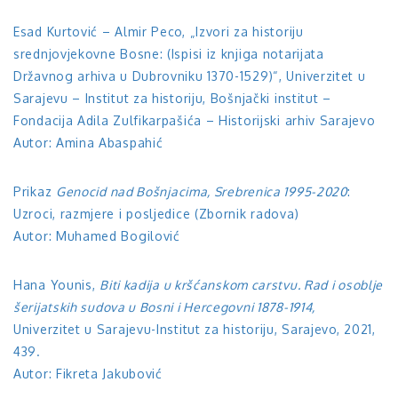
Esad Kurtović – Almir Peco, „Izvori za historiju
srednjovjekovne Bosne: (Ispisi iz knjiga notarijata
Državnog arhiva u Dubrovniku 1370-1529)“, Univerzitet u
Sarajevu – Institut za historiju, Bošnjački institut –
Fondacija Adila Zulfikarpašića – Historijski arhiv Sarajevo
Autor: Amina Abaspahić
Prikaz
Genocid nad Bošnjacima, Srebrenica 1995-2020
:
Uzroci, razmjere i posljedice (Zbornik radova)
Autor: Muhamed Bogilović
Hana Younis,
Biti kadija u kršćanskom carstvu. Rad i osoblje
šerijatskih sudova u Bosni i Hercegovni 1878-1914,
Univerzitet u Sarajevu-Institut za historiju, Sarajevo, 2021,
439.
Autor: Fikreta Jakubović