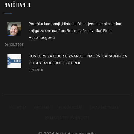
NAJČITANIJE
Podršku kampanji „Historija BiH – jedna zemlja, jedna
knjiga za sve nas“ pružio i muzički izvođač Eldin
Huseinbegović
06/08/2026
KONKURS ZA IZBOR U ZVANJE – NAUČNI SARADNIK ZA
OBLAST MODERNE HISTORIJE
13/11/2018
POČETNA
UPOSLENI
PUBLIKACIJE
OBAVJEŠTENJA
PRIJAVI NEPRAVILNOSTI
© 2026 Institut za historiju