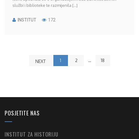
službi i biblioteke te razmijenila [...]
INSTITUT
172
1
2
…
18
NEXT
POSJETITE NAS
INSTITUT ZA HISTORIJU