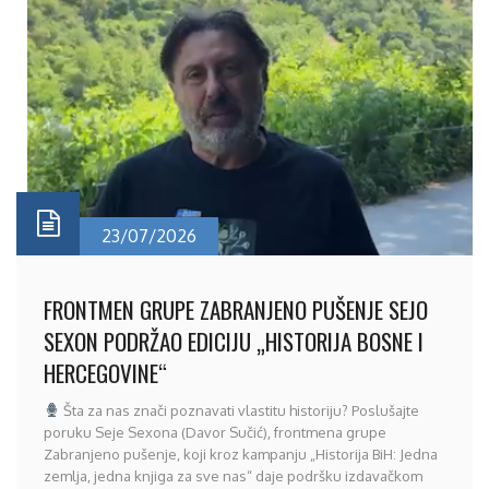
23/07/2026
FRONTMEN GRUPE ZABRANJENO PUŠENJE SEJO
SEXON PODRŽAO EDICIJU „HISTORIJA BOSNE I
HERCEGOVINE“
Šta za nas znači poznavati vlastitu historiju? Poslušajte
poruku Seje Sexona (Davor Sučić), frontmena grupe
Zabranjeno pušenje, koji kroz kampanju „Historija BiH: Jedna
zemlja, jedna knjiga za sve nas“ daje podršku izdavačkom