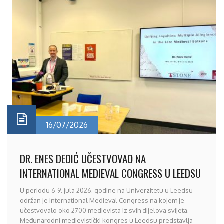
16/07/2026
DR. ENES DEDIĆ UČESTVOVAO NA
INTERNATIONAL MEDIEVAL CONGRESS U LEEDSU
U periodu 6-9. jula 2026. godine na Univerzitetu u Leedsu
održan je International Medieval Congress na kojem je
učestvovalo oko 2700 medievista iz svih dijelova svijeta.
Međunarodni medievistički kongres u Leedsu predstavlja