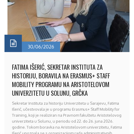
30/06/2026
FATIMA IŠERIĆ, SEKRETAR INSTITUTA ZA
HISTORIJU, BORAVILA NA ERASMUS+ STAFF
MOBILITY PROGRAMU NA ARISTOTELOVOM
UNIVERZITETU U SOLUNU, GRČKA
Sekretar Instituta za historiju Univerziteta u Sarajevu, Fatima
Išerić, učestvovala je u programu Erasmus+ Staff Mobility for
Training, koji je realiziran na Pravnom fakultetu Aristotelovog
univerziteta u Solunu, u periodu od 22. do 26. juna 2026.
godine. Tokom boravka na Aristotelovom univerzitetu, Fatima
Išerić upoznala se s organizacijom rada administrativnih