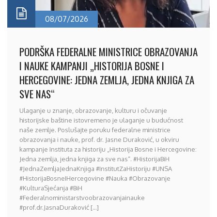
08/07/2026
PODRŠKA FEDERALNE MINISTRICE OBRAZOVANJA
I NAUKE KAMPANJI „HISTORIJA BOSNE I
HERCEGOVINE: JEDNA ZEMLJA, JEDNA KNJIGA ZA
SVE NAS“
Ulaganje u znanje, obrazovanje, kulturu i očuvanje
historijske baštine istovremeno je ulaganje u budućnost
naše zemlje. Poslušajte poruku federalne ministrice
obrazovanja i nauke, prof. dr. Jasne Duraković, u okviru
kampanje Instituta za historiju „Historija Bosne i Hercegovine:
Jedna zemlja, jedna knjiga za sve nas“. #HistorijaBiH
#JednaZemljaJednaKnjiga #InstitutZaHistoriju #UNSA
#HistorijaBosneIHercegovine #Nauka #Obrazovanje
#KulturaSjećanja #BiH
#Federalnoministarstvoobrazovanjainauke
#prof.dr.JasnaDuraković [...]