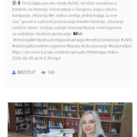
Poslušajte poruku Anide Ibričić, stručne saradnice u
Institutu za historiju Univerziteta u Sarajevu, koja u okviru
kampanje „Historija BiH: Jedna zemlja, jedna knjiga za sve
nas“ govori o važnosti poznavanja vlastite historije, očuvanja
naučne istine i značaju edicije Historija Bosne i Hercegovine
za sadašnje i buduće generacije.
#HistorijaBiH #JednaZemljaJednaKnjiga #InstitutZaHistoriju #UNSA
#HistorijaBosneIHercegovine #Nauka #Obrazovanje #KulturaSjećanj
https://iis.unsa.ba/wp-content/uploads/WhatsApp-Video-
2026-06-30-at-14.11.30.mp4
INSTITUT
140