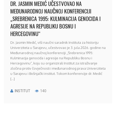
DR. JASMIN MEDIĆ UČESTVOVAO NA
MEĐUNARODNOJ NAUČNOJ KONFERENCIJI
„SREBRENICA 1995: KULMINACIJA GENOCIDA I
AGRESIJE NA REPUBLIKU BOSNU I
HERCEGOVINU“
Dr. Jasmin Medić, viši naučni saradnik Instituta za historiju
Univerziteta u Sarajevu, učestvovao je 3. jula 2026. godine na
Međunarodnoj naučnoj konferenciji „Srebrenica 1995:
Kulminacija genocida i agresije na Republiku Bosnu i
Hercegovinu“, koju su organizirali Institut za istraživanje
zločina protiv čovječnosti i međunarodnog prava Univerziteta
u Sarajevu i Bošnjački institut. Tokom konferencije dr. Medić
[...]
INSTITUT
140