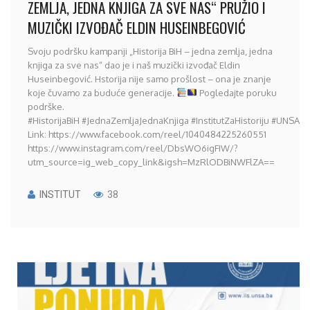
ZEMLJA, JEDNA KNJIGA ZA SVE NAS“ PRUŽIO I
MUZIČKI IZVOĐAČ ELDIN HUSEINBEGOVIĆ
Svoju podršku kampanji „Historija BiH – jedna zemlja, jedna
knjiga za sve nas“ dao je i naš muzički izvođač Eldin
Huseinbegović. Hstorija nije samo prošlost – ona je znanje
koje čuvamo za buduće generacije.
Pogledajte poruku
podrške.
#HistorijaBiH #JednaZemljaJednaKnjiga #InstitutZaHistoriju #UNSA 
Link: https://www.facebook.com/reel/1040484225260551
https://www.instagram.com/reel/DbsWO6igFIW/?
utm_source=ig_web_copy_link&igsh=MzRlODBiNWFlZA==
INSTITUT
38