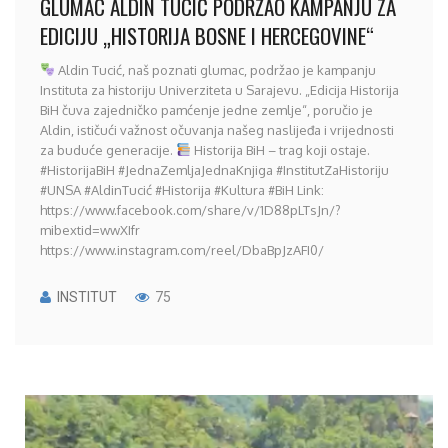
GLUMAC ALDIN TUCIĆ PODRŽAO KAMPANJU ZA
EDICIJU „HISTORIJA BOSNE I HERCEGOVINE“
Aldin Tucić, naš poznati glumac, podržao je kampanju
Instituta za historiju Univerziteta u Sarajevu. „Edicija Historija
BiH čuva zajedničko pamćenje jedne zemlje“, poručio je
Aldin, ističući važnost očuvanja našeg naslijeđa i vrijednosti
za buduće generacije.
Historija BiH – trag koji ostaje.
#HistorijaBiH #JednaZemljaJednaKnjiga #InstitutZaHistoriju
#UNSA #AldinTucić #Historija #Kultura #BiH Link:
https://www.facebook.com/share/v/1D88pLTsJn/?
mibextid=wwXIfr
https://www.instagram.com/reel/DbaBpJzAFI0/
INSTITUT
75