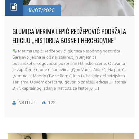
16/07/2026
GLUMICA MERIMA LEPIĆ REDŽEPOVIĆ PODRŽALA
EDICIJU „HISTORIJA BOSNE I HERCEGOVINE“
Merima Lepić Redžepović, glumica Narodnog pozorišta
Sarajevo, jedna je od najistaknutijih umjetnica
bosanskohercegovačke pozorišne i filmske scene. Ostvarila
je zapažene uloge u filmovima „Quo Vadis, Aida?“, „Na putu“ i
„Venuto al Mondo (Twice Born)”, kao i u brojnim televizijskim
serijama. U svom obraćanju govori o značaju edicije „Historija
BiH“, kapitalnog izdanja Instituta za historiju [...]
INSTITUT
122