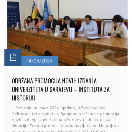
14/05/2026
ODRŽANA PROMOCIJA NOVIH IZDANJA
UNIVERZITETA U SARAJEVU – INSTITUTA ZA
HISTORIJU
U četvrtak, 14. maja 2026. godine, u Svečanoj sali
Rektorata Univerziteta u Sarajevu održana je promocija
novih izdanja Univerziteta u Sarajevu – Instituta za
historiju. Tokom promocije predstavljene su historijska
monografija „Hercegovački kadiluci u 17. stoljeću“