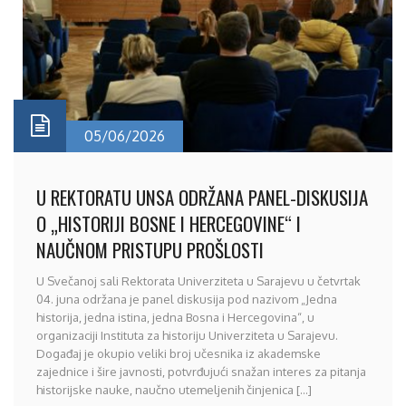
05/06/2026
U REKTORATU UNSA ODRŽANA PANEL-DISKUSIJA
O „HISTORIJI BOSNE I HERCEGOVINE“ I
NAUČNOM PRISTUPU PROŠLOSTI
U Svečanoj sali Rektorata Univerziteta u Sarajevu u četvrtak
04. juna održana je panel diskusija pod nazivom „Jedna
historija, jedna istina, jedna Bosna i Hercegovina“, u
organizaciji Instituta za historiju Univerziteta u Sarajevu.
Događaj je okupio veliki broj učesnika iz akademske
zajednice i šire javnosti, potvrđujući snažan interes za pitanja
historijske nauke, naučno utemeljenih činjenica [...]