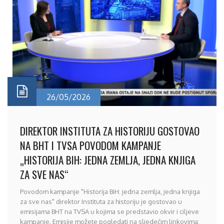
26/05/2026
DIREKTOR INSTITUTA ZA HISTORIJU GOSTOVAO
NA BHT I TVSA POVODOM KAMPANJE
„HISTORIJA BIH: JEDNA ZEMLJA, JEDNA KNJIGA
ZA SVE NAS“
Povodom kampanje "Historija BiH: jedna zemlja, jedna knjiga
za sve nas" direktor Instituta za historiju je gostovao u
emisijama BHT na TVSA u kojima se predstavio okvir i ciljeve
kampanje. Emisije možete pogledati na sljedećim linkovima: