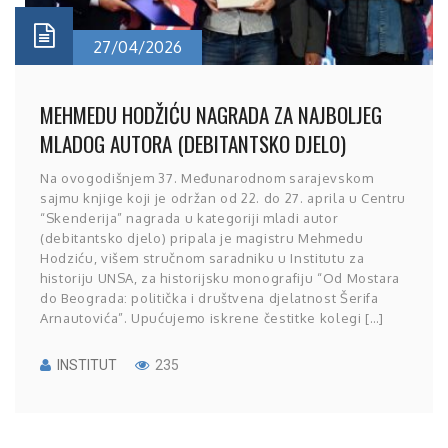
27/04/2026
MEHMEDU HODŽIĆU NAGRADA ZA NAJBOLJEG
MLADOG AUTORA (DEBITANTSKO DJELO)
Na ovogodišnjem 37. Međunarodnom sarajevskom
sajmu knjige koji je održan od 22. do 27. aprila u Centru
“Skenderija” nagrada u kategoriji mladi autor
(debitantsko djelo) pripala je magistru Mehmedu
Hodziću, višem stručnom saradniku u Institutu za
historiju UNSA, za historijsku monografiju “Od Mostara
do Beograda: politička i društvena djelatnost Šerifa
Arnautovića”. Upućujemo iskrene čestitke kolegi […]
INSTITUT
235