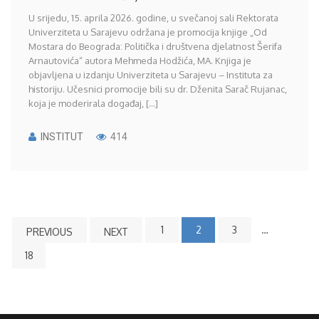
U srijedu, 15. aprila 2026. godine, u svečanoj sali Rektorata
Univerziteta u Sarajevu održana je promocija knjige „Od
Mostara do Beograda: Politička i društvena djelatnost Šerifa
Arnautovića“ autora Mehmeda Hodžića, MA. Knjiga je
objavljena u izdanju Univerziteta u Sarajevu – Instituta za
historiju. Učesnici promocije bili su dr. Dženita Sarač Rujanac,
koja je moderirala događaj, [...]
INSTITUT
414
1
2
3
…
PREVIOUS
NEXT
18