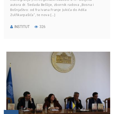
autora dr. Sedada Bešlije, zbornik radova „Bosna i
Bošnjaštvo: od fra Ivana Franje Jukića do Adila
Zulfikarpašića“, te nova […]
INSTITUT
326