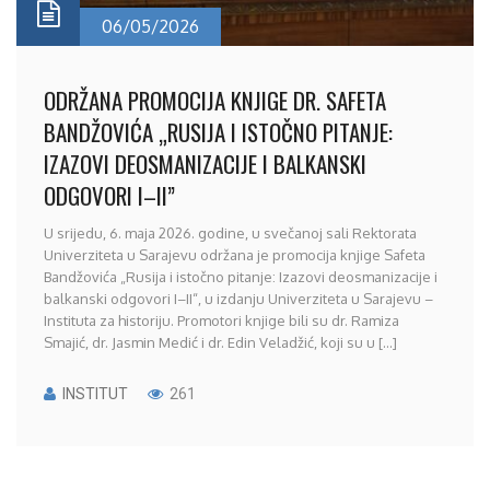
06/05/2026
ODRŽANA PROMOCIJA KNJIGE DR. SAFETA
BANDŽOVIĆA „RUSIJA I ISTOČNO PITANJE:
IZAZOVI DEOSMANIZACIJE I BALKANSKI
ODGOVORI I–II”
U srijedu, 6. maja 2026. godine, u svečanoj sali Rektorata
Univerziteta u Sarajevu održana je promocija knjige Safeta
Bandžovića „Rusija i istočno pitanje: Izazovi deosmanizacije i
balkanski odgovori I–II“, u izdanju Univerziteta u Sarajevu –
Instituta za historiju. Promotori knjige bili su dr. Ramiza
Smajić, dr. Jasmin Medić i dr. Edin Veladžić, koji su u [...]
INSTITUT
261