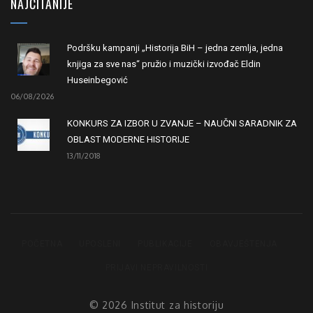
NAJČITANIJE
Podršku kampanji „Historija BiH – jedna zemlja, jedna
knjiga za sve nas“ pružio i muzički izvođač Eldin
Huseinbegović
06/08/2026
KONKURS ZA IZBOR U ZVANJE – NAUČNI SARADNIK ZA
OBLAST MODERNE HISTORIJE
13/11/2018
POČETNA
UPOSLENI
PUBLIKACIJE
OBAVJEŠTENJA
PRIJAVI NEPRAVILNOSTI
© 2026 Institut za historiju