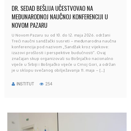
DR. SEDAD BEŠLIJA UČESTVOVAO NA
MEĐUNARODNOJ NAUČNOJ KONFERENCIJI U
NOVOM PAZARU
U Novom Pazaru su od 10. do 12. maja 2026. održani
Treći naučni sandžački susreti – međunarodna naučna
konferencija pod nazivom „Sandžak kroz vijekove:
izazovi prošlosti i perspektive budućnosti“. Ovaj
značajan skup organizovali su Bošnjačko nacionalno
vijeće u Srbiji i Bošnjačko vijeće u Crnoj Gori, a održan
je u sklopu svečanog obilježavanja 11. maja – […]
INSTITUT
254