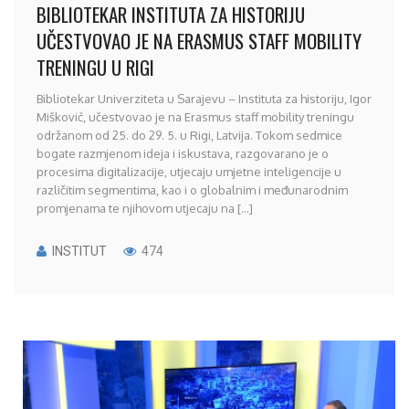
BIBLIOTEKAR INSTITUTA ZA HISTORIJU
UČESTVOVAO JE NA ERASMUS STAFF MOBILITY
TRENINGU U RIGI
Bibliotekar Univerziteta u Sarajevu – Instituta za historiju, Igor
Mišković, učestvovao je na Erasmus staff mobility treningu
održanom od 25. do 29. 5. u Rigi, Latvija. Tokom sedmice
bogate razmjenom ideja i iskustava, razgovarano je o
procesima digitalizacije, utjecaju umjetne inteligencije u
različitim segmentima, kao i o globalnim i međunarodnim
promjenama te njihovom utjecaju na [...]
INSTITUT
474