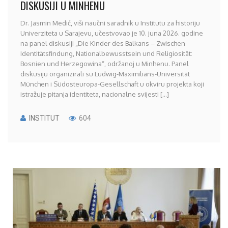
DISKUSIJI U MINHENU
Dr. Jasmin Medić, viši naučni saradnik u Institutu za historiju
Univerziteta u Sarajevu, učestvovao je 10. juna 2026. godine
na panel diskusiji „Die Kinder des Balkans – Zwischen
Identitätsfindung, Nationalbewusstsein und Religiosität:
Bosnien und Herzegowina“, održanoj u Minhenu. Panel
diskusiju organizirali su Ludwig-Maximilians-Universität
München i Südosteuropa-Gesellschaft u okviru projekta koji
istražuje pitanja identiteta, nacionalne svijesti [...]
INSTITUT
604