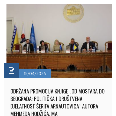
15/04/2026
ODRŽANA PROMOCIJA KNJIGE „OD MOSTARA DO
BEOGRADA: POLITIČKA I DRUŠTVENA
DJELATNOST ŠERIFA ARNAUTOVIĆA“ AUTORA
MEHMEDA HODŽIĆA, MA