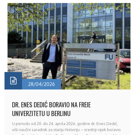
28/04/2026
DR. ENES DEDIĆ BORAVIO NA FREIE
UNIVERZITETU U BERLINU
U periodu od 20. do 24. aprila 2026. godine dr. Enes Dedić,
viši naučni saradnik za stariju historiju – srednji vijek boravio