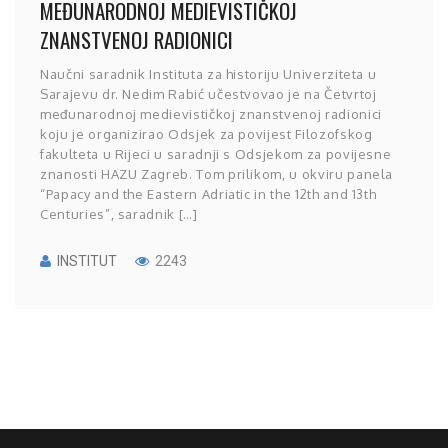
MEĐUNARODNOJ MEDIEVISTIČKOJ
ZNANSTVENOJ RADIONICI
Naučni saradnik Instituta za historiju Univerziteta u
Sarajevu dr. Nedim Rabić učestvovao je na Četvrtoj
međunarodnoj medievističkoj znanstvenoj radionici
koju je organizirao Odsjek za povijest Filozofskog
fakulteta u Rijeci u saradnji s Odsjekom za povijesne
znanosti HAZU Zagreb. Tom prilikom, u okviru panela
“Papacy and the Eastern Adriatic in the 12th and 13th
Centuries”, saradnik […]
INSTITUT
2243