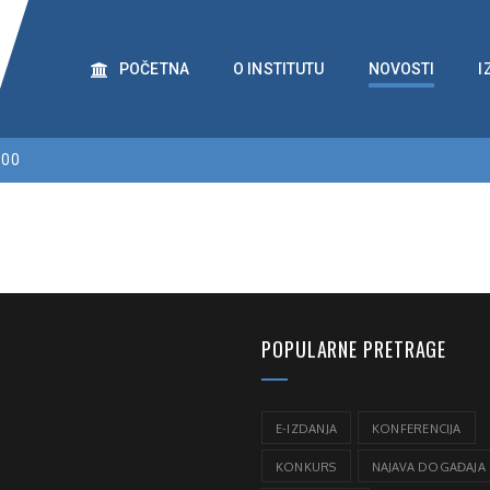
POČETNA
O INSTITUTU
NOVOSTI
I
:00
POPULARNE PRETRAGE
E-IZDANJA
KONFERENCIJA
KONKURS
NAJAVA DOGAĐAJA