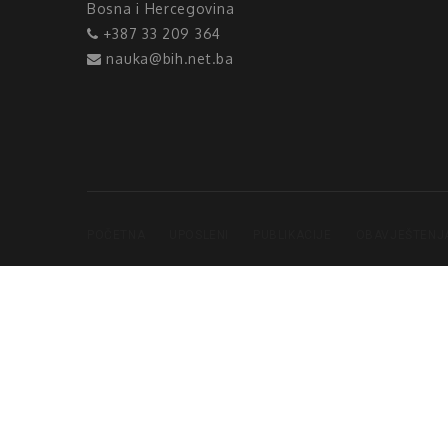
Bosna i Hercegovina
+387 33 209 364
nauka@bih.net.ba
POČETNA
UPOSLENI
PUBLIKACIJE
OBAVJEŠTENJ