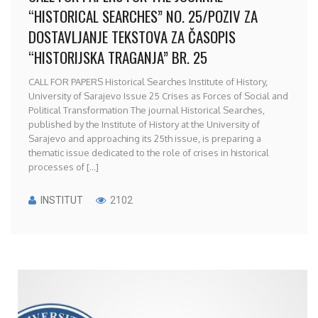
“HISTORICAL SEARCHES” NO. 25/POZIV ZA
DOSTAVLJANJE TEKSTOVA ZA ČASOPIS
“HISTORIJSKA TRAGANJA” BR. 25
CALL FOR PAPERS Historical Searches Institute of History,
University of Sarajevo Issue 25 Crises as Forces of Social and
Political Transformation The journal Historical Searches,
published by the Institute of History at the University of
Sarajevo and approaching its 25th issue, is preparing a
thematic issue dedicated to the role of crises in historical
processes of [...]
INSTITUT
2102