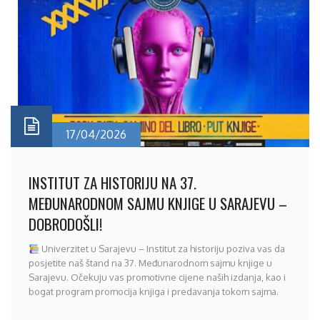
17/04/2026
INSTITUT ZA HISTORIJU NA 37.
MEĐUNARODNOM SAJMU KNJIGE U SARAJEVU –
DOBRODOŠLI!
Univerzitet u Sarajevu – Institut za historiju poziva vas da
posjetite naš štand na 37. Međunarodnom sajmu knjige u
Sarajevu. Očekuju vas promotivne cijene naših izdanja, kao i
bogat program promocija knjiga i predavanja tokom sajma.