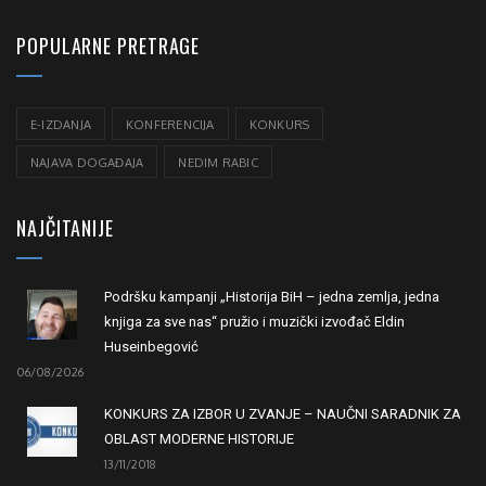
POPULARNE PRETRAGE
E-IZDANJA
KONFERENCIJA
KONKURS
NAJAVA DOGAĐAJA
NEDIM RABIC
NAJČITANIJE
Podršku kampanji „Historija BiH – jedna zemlja, jedna
knjiga za sve nas“ pružio i muzički izvođač Eldin
Huseinbegović
06/08/2026
KONKURS ZA IZBOR U ZVANJE – NAUČNI SARADNIK ZA
OBLAST MODERNE HISTORIJE
13/11/2018