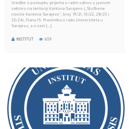
Uredbe o postupku prijema u radni odnos u javnom
sektoru na teritoriji Kantona Sarajevo („Službene
novine Kantona Sarajevo“, broj: 19/21, 10/22, 28/23 i
32/24), člana 15. Pravilnika o radu Univerziteta u
Sarajevu, a u vezi […]
INSTITUT
659