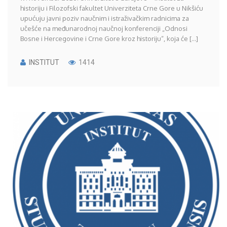
historiju i Filozofski fakultet Univerziteta Crne Gore u Nikšiću
upućuju javni poziv naučnim i istraživačkim radnicima za
učešće na međunarodnoj naučnoj konferenciji „Odnosi
Bosne i Hercegovine i Crne Gore kroz historiju“, koja će [...]
INSTITUT
1414