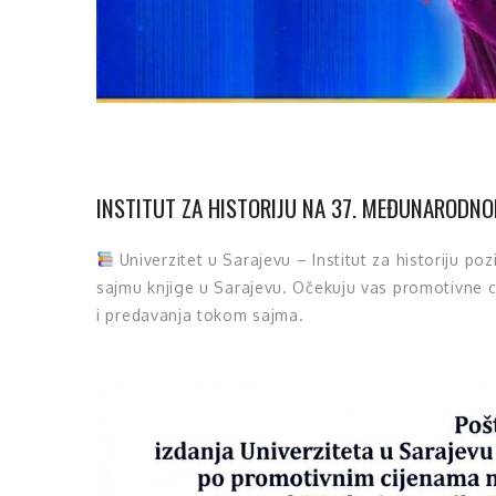
INSTITUT ZA HISTORIJU NA 37. MEĐUNARODNO
Univerzitet u Sarajevu – Institut za historiju p
sajmu knjige u Sarajevu. Očekuju vas promotivne c
i predavanja tokom sajma.