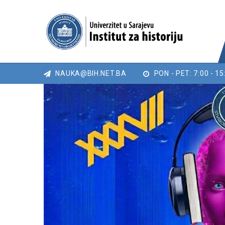
NAUKA@BIH.NET.BA
PON - PET: 7:00 - 15