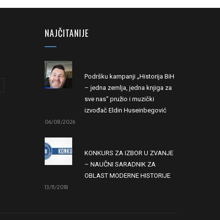
NAJČITANIJE
Podršku kampanji „Historija BiH
– jedna zemlja, jedna knjiga za
sve nas“ pružio i muzički
izvođač Eldin Huseinbegović
06/08/2026
KONKURS ZA IZBOR U ZVANJE
– NAUČNI SARADNIK ZA
OBLAST MODERNE HISTORIJE
13/11/2018