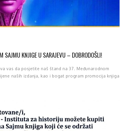
M SAJMU KNJIGE U SARAJEVU – DOBRODOŠLI!
oziva vas da posjetite naš štand na 37. Međunarodnom
ijene naših izdanja, kao i bogat program promocija knjiga