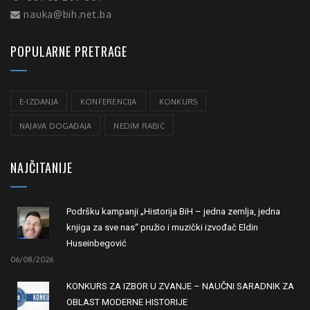
nauka@bih.net.ba
POPULARNE PRETRAGE
E-IZDANJA
KONFERENCIJA
KONKURS
NAJAVA DOGAĐAJA
NEDIM RABIC
NAJČITANIJE
Podršku kampanji „Historija BiH – jedna zemlja, jedna
knjiga za sve nas“ pružio i muzički izvođač Eldin
Huseinbegović
06/08/2026
KONKURS ZA IZBOR U ZVANJE – NAUČNI SARADNIK ZA
OBLAST MODERNE HISTORIJE