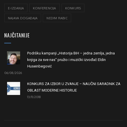
E-IZDANJA
KONFERENCIJA
KONKURS
NAJAVA DOGAĐAJA
NEDIM RABIC
NAJČITANIJE
Podršku kampanji „Historija BiH – jedna zemlja, jedna
knjiga za sve nas“ pružio i muzički izvođač Eldin
Huseinbegović
06/08/2026
KONKURS ZA IZBOR U ZVANJE – NAUČNI SARADNIK ZA
OBLAST MODERNE HISTORIJE
13/11/2018