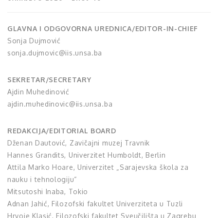
GLAVNA I ODGOVORNA UREDNICA/EDITOR-IN-CHIEF
Sonja Dujmović
sonja.dujmovic@iis.unsa.ba
SEKRETAR/SECRETARY
Ajdin Muhedinović
ajdin.muhedinovic@iis.unsa.ba
REDAKCIJA/EDITORIAL BOARD
Dženan Dautović, Zavičajni muzej Travnik
Hannes Grandits, Univerzitet Humboldt, Berlin
Attila Marko Hoare, Univerzitet „Sarajevska škola za
nauku i tehnologiju“
Mitsutoshi Inaba, Tokio
Adnan Jahić, Filozofski fakultet Univerziteta u Tuzli
Hrvoje Klasić, Filozofski fakultet Sveučilišta u Zagrebu