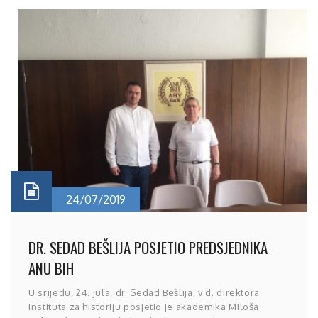
24/07/2019
DR. SEDAD BEŠLIJA POSJETIO PREDSJEDNIKA
ANU BIH
U srijedu, 24. jula, dr. Sedad Bešlija, v.d. direktora
Instituta za historiju posjetio je akademika Miloša