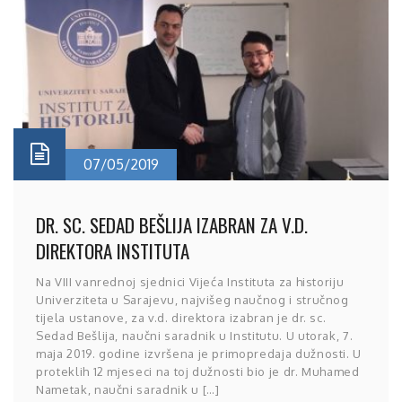
07/05/2019
DR. SC. SEDAD BEŠLIJA IZABRAN ZA V.D.
DIREKTORA INSTITUTA
Na VIII vanrednoj sjednici Vijeća Instituta za historiju
Univerziteta u Sarajevu, najvišeg naučnog i stručnog
tijela ustanove, za v.d. direktora izabran je dr. sc.
Sedad Bešlija, naučni saradnik u Institutu. U utorak, 7.
maja 2019. godine izvršena je primopredaja dužnosti. U
proteklih 12 mjeseci na toj dužnosti bio je dr. Muhamed
Nametak, naučni saradnik u […]