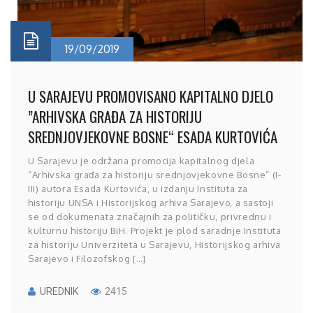
19/09/2019
U SARAJEVU PROMOVISANO KAPITALNO DJELO
”ARHIVSKA GRAĐA ZA HISTORIJU
SREDNJOVJEKOVNE BOSNE“ ESADA KURTOVIĆA
U Sarajevu je održana promocija kapitalnog djela
“Arhivska građa za historiju srednjovjekovne Bosne“ (I-
III) autora Esada Kurtovića, u izdanju Instituta za
historiju UNSA i Historijskog arhiva Sarajevo, a sastoji
se od dokumenata značajnih za političku, privrednu i
kulturnu historiju BiH. Projekt je plod saradnje Instituta
za historiju Univerziteta u Sarajevu, Historijskog arhiva
Sarajevo i Filozofskog […]
UREDNIK
2415