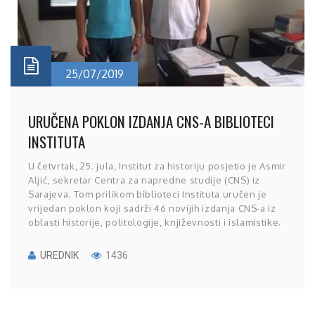
25/07/2019
URUČENA POKLON IZDANJA CNS-A BIBLIOTECI
INSTITUTA
U četvrtak, 25. jula, Institut za historiju posjetio je Asmir
Aljić, sekretar Centra za napredne studije (CNS) iz
Sarajeva. Tom prilikom biblioteci Instituta uručen je
vrijedan poklon koji sadrži 46 novijih izdanja CNS-a iz
oblasti historije, politologije, književnosti i islamistike.
UREDNIK
1436