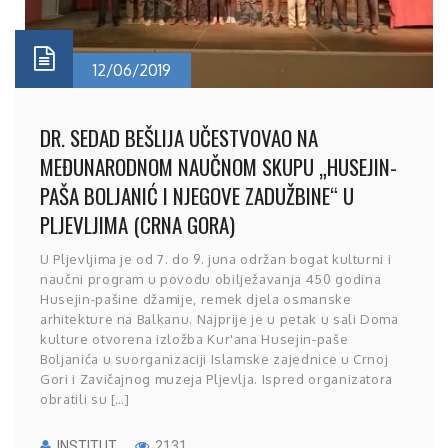
12/06/2019
DR. SEDAD BEŠLIJA UČESTVOVAO NA
MEĐUNARODNOM NAUČNOM SKUPU „HUSEJIN-
PAŠA BOLJANIĆ I NJEGOVE ZADUŽBINE“ U
PLJEVLJIMA (CRNA GORA)
U Pljevljima je od 7. do 9. juna održan bogat kulturni i
naučni program u povodu obilježavanja 450 godina
Husejin-pašine džamije, remek djela osmanske
arhitekture na Balkanu. Najprije je u petak u sali Doma
kulture otvorena izložba Kur'ana Husejin-paše
Boljanića u suorganizaciji Islamske zajednice u Crnoj
Gori i Zavičajnog muzeja Pljevlja. Ispred organizatora
obratili su […]
INSTITUT
2131