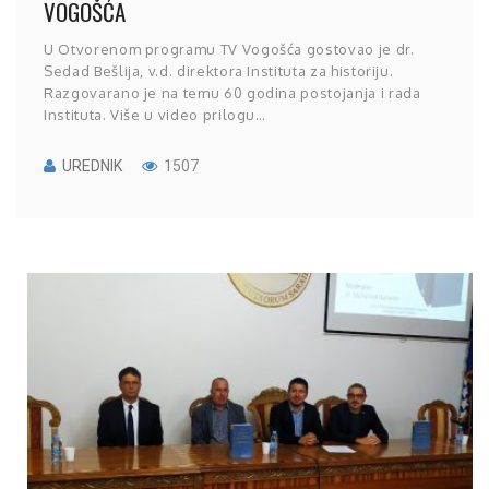
VOGOŠĆA
U Otvorenom programu TV Vogošća gostovao je dr.
Sedad Bešlija, v.d. direktora Instituta za historiju.
Razgovarano je na temu 60 godina postojanja i rada
Instituta. Više u video prilogu…
UREDNIK
1507