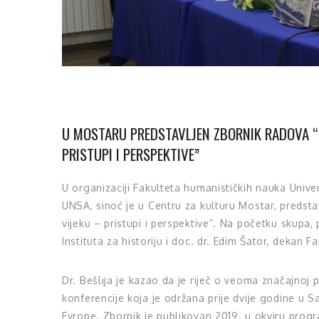
U MOSTARU PREDSTAVLJEN ZBORNIK RADOVA “B
PRISTUPI I PERSPEKTIVE”
U organizaciji Fakulteta humanističkih nauka Univer
UNSA, sinoć je u Centru za kulturu Mostar, predsta
vijeku – pristupi i perspektive”. Na početku skupa, p
Instituta za historiju i doc. dr. Edim Šator, dekan
Dr. Bešlija je kazao da je riječ o veoma značajnoj
konferencije koja je održana prije dvije godine u S
Evrope. Zbornik je publikovan 2019. u okviru prog