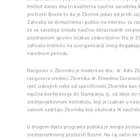
Institut danas ima tri kvalitetna naučna saradnika
prošlosti Bosne te da je Zbornik jedan od prvih za
Zahvalio se domaćinima i publici na interesu za ra
će se saradnja između naučno-obrazovanih ustanove 
pozdravnom govoru istakao zadovoljstvo što je Zbor
zahvalio Institutu na suorganizaciji ovog događaja,
narednom periodu.
Razgovor o Zborniku je moderirao doc. dr. Adis Zili
razgovora urednici Zbornika dr. Elmedina Duranović
riječ izdvojivši neke od specifičnosti Zbornika kao
naučne konferencije do štampanja, tj. od ideje do r
srednjovjekovnom kontekstu, koji je izabran u nas
samom sadržaju Zbornika koji obuhvata 14 naučnih r
U drugom dijelu programa publika je mogla postavit
srednjovjekovnoj prošlosti Bosne. Na taj način se 