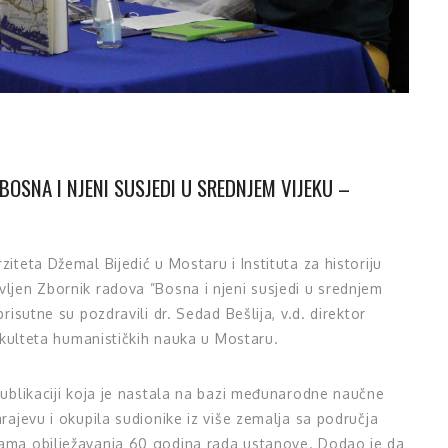
OSNA I NJENI SUSJEDI U SREDNJEM VIJEKU –
ziteta Džemal Bijedić u Mostaru i Instituta za historiju
vljen Zbornik radova ”Bosna i njeni susjedi u srednjem
risutne su pozdravili dr. Sedad Bešlija, v.d. direktor
 Fakulteta humanističkih nauka u Mostaru.
 publikaciji koja je nastala na bazi međunarodne naučne
arajevu i okupila sudionike iz više zemalja sa područja
rama obilježavanja 60 godina rada ustanove. Dodao je da