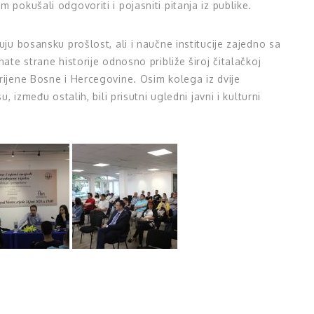
 pokušali odgovoriti i pojasniti pitanja iz publike.
uju bosansku prošlost, ali i naučne institucije zajedno sa
ate strane historije odnosno približe široj čitalačkoj
rijene Bosne i Hercegovine. Osim kolega iz dvije
, između ostalih, bili prisutni ugledni javni i kulturni