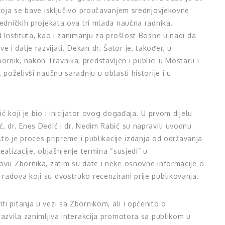
 koja se bave isključivo proučavanjem srednjovjekovne
jedničkih projekata ova tri mlada naučna radnika.
d Instituta, kao i zanimanju za prošlost Bosne u nadi da
i dalje razvijati. Dekan dr. Šator je, također, u
nik, nakon Travnika, predstavljen i publici u Mostaru i
 poželivši naučnu saradnju u oblasti historije i u
ć koji je bio i inicijator ovog događaja. U prvom dijelu
, dr. Enes Dedić i dr. Nedim Rabić su napravili uvodnu
 što je proces pripreme i publikacije izdanja od održavanja
ealizacije, objašnjenje termina “susjedi” u
lovu Zbornika, zatim su date i neke osnovne informacije o
adova koji su dvostruko recenzirani prije publikovanja.
i pitanja u vezi sa Zbornikom, ali i općenito o
razvila zanimljiva interakcija promotora sa publikom u