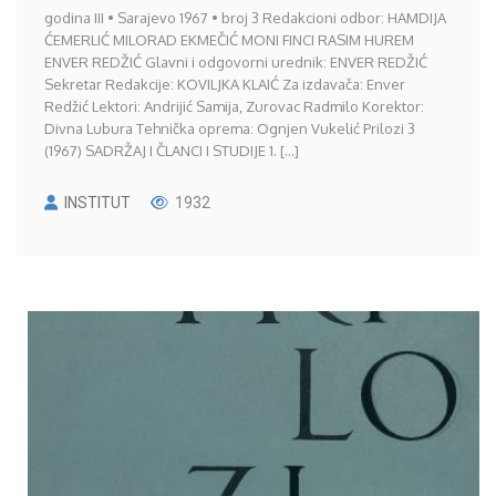
godina III • Sarajevo 1967 • broj 3 Redakcioni odbor: HAMDIJA
ĆEMERLIĆ MILORAD EKMEČIĆ MONI FINCI RASIM HUREM
ENVER REDŽIĆ Glavni i odgovorni urednik: ENVER REDŽIĆ
Sekretar Redakcije: KOVILJKA KLAIĆ Za izdavača: Enver
Redžić Lektori: Andrijić Samija, Zurovac Radmilo Korektor:
Divna Lubura Tehnička oprema: Ognjen Vukelić Prilozi 3
(1967) SADRŽAJ I ČLANCI I STUDIJE 1. [...]
INSTITUT
1932