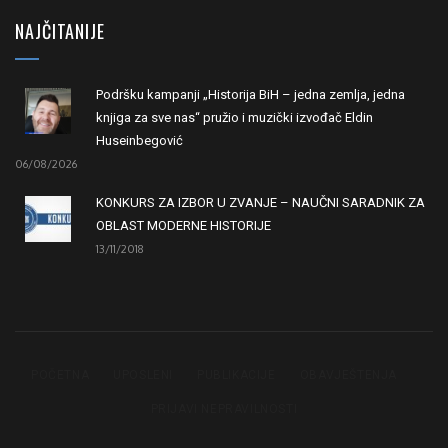
NAJČITANIJE
Podršku kampanji „Historija BiH – jedna zemlja, jedna
knjiga za sve nas“ pružio i muzički izvođač Eldin
Huseinbegović
06/08/2026
KONKURS ZA IZBOR U ZVANJE – NAUČNI SARADNIK ZA
OBLAST MODERNE HISTORIJE
13/11/2018
POČETNA
UPOSLENI
PUBLIKACIJE
OBAVJEŠTENJA
PRIJAVI NEPRAVILNOSTI