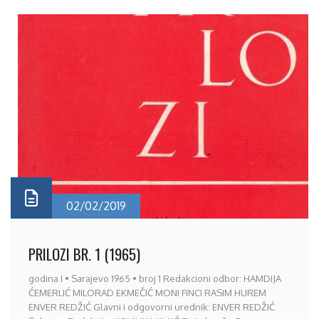
02/02/2019
PRILOZI BR. 1 (1965)
godina I • Sarajevo 1965 • broj 1 Redakcioni odbor: HAMDIJA
ĆEMERLIĆ MILORAD EKMEČIĆ MONI FINCI RASIM HUREM
ENVER REDŽIĆ Glavni i odgovorni urednik: ENVER REDŽIĆ