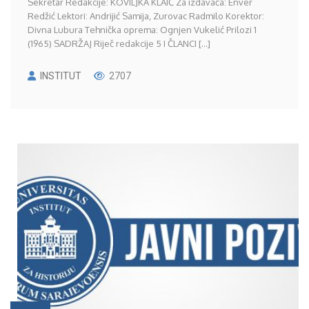
Sekretar Redakcije: KOVILJKA KLAIĆ Za izdavača: Enver
Redžić Lektori: Andrijić Samija, Zurovac Radmilo Korektor:
Divna Lubura Tehnička oprema: Ognjen Vukelić Prilozi 1
(1965) SADRŽAJ Riječ redakcije 5 I ČLANCI [...]
INSTITUT
2707