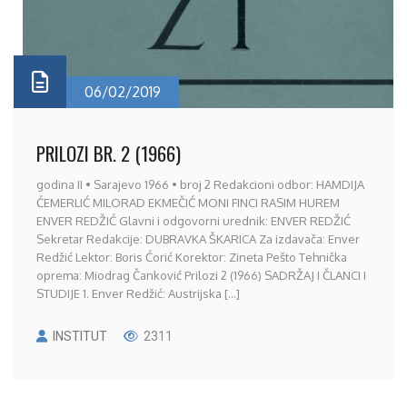
06/02/2019
PRILOZI BR. 2 (1966)
godina II • Sarajevo 1966 • broj 2 Redakcioni odbor: HAMDIJA
ĆEMERLIĆ MILORAD EKMEČIĆ MONI FINCI RASIM HUREM
ENVER REDŽIĆ Glavni i odgovorni urednik: ENVER REDŽIĆ
Sekretar Redakcije: DUBRAVKA ŠKARICA Za izdavača: Enver
Redžić Lektor: Boris Ćorić Korektor: Zineta Pešto Tehnička
oprema: Miodrag Čanković Prilozi 2 (1966) SADRŽAJ I ČLANCI I
STUDIJE 1. Enver Redžić: Austrijska [...]
INSTITUT
2311