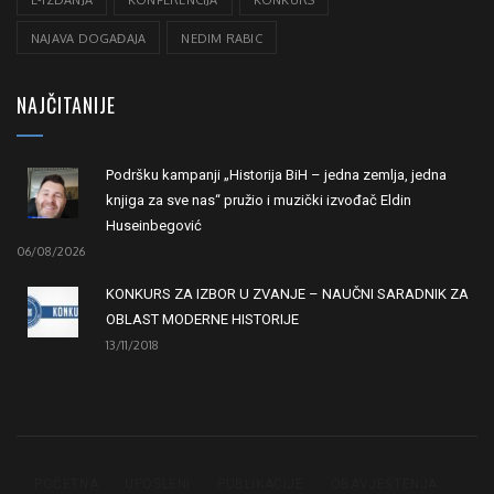
E-IZDANJA
KONFERENCIJA
KONKURS
NAJAVA DOGAĐAJA
NEDIM RABIC
NAJČITANIJE
Podršku kampanji „Historija BiH – jedna zemlja, jedna
knjiga za sve nas“ pružio i muzički izvođač Eldin
Huseinbegović
06/08/2026
KONKURS ZA IZBOR U ZVANJE – NAUČNI SARADNIK ZA
OBLAST MODERNE HISTORIJE
13/11/2018
POČETNA
UPOSLENI
PUBLIKACIJE
OBAVJEŠTENJA