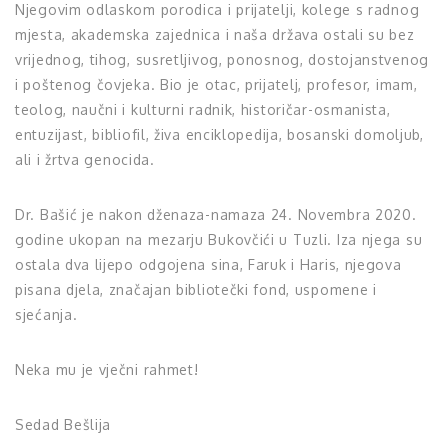
Njegovim odlaskom porodica i prijatelji, kolege s radnog
mjesta, akademska zajednica i naša država ostali su bez
vrijednog, tihog, susretljivog, ponosnog, dostojanstvenog
i poštenog čovjeka. Bio je otac, prijatelj, profesor, imam,
teolog, naučni i kulturni radnik, historičar-osmanista,
entuzijast, bibliofil, živa enciklopedija, bosanski domoljub,
ali i žrtva genocida.
Dr. Bašić je nakon dženaza-namaza 24. Novembra 2020.
godine ukopan na mezarju Bukovčići u Tuzli. Iza njega su
ostala dva lijepo odgojena sina, Faruk i Haris, njegova
pisana djela, značajan bibliotečki fond, uspomene i
sjećanja.
Neka mu je vječni rahmet!
Sedad Bešlija