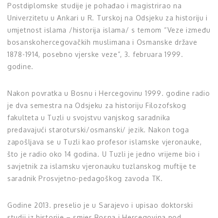
Postdiplomske studije je pohađao i magistrirao na
Univerzitetu u Ankari u R. Turskoj na Odsjeku za historiju i
umjetnost islama /historija islama/ s temom “Veze između
bosanskohercegovačkih muslimana i Osmanske države
1878-1914, posebno vjerske veze”, 3. februara 1999.
godine.
Nakon povratka u Bosnu i Hercegovinu 1999. godine radio
je dva semestra na Odsjeku za historiju Filozofskog
fakulteta u Tuzli u svojstvu vanjskog saradnika
predavajući staroturski/osmanski/ jezik. Nakon toga
zapošljava se u Tuzli kao profesor islamske vjeronauke,
što je radio oko 14 godina. U Tuzli je jedno vrijeme bio i
savjetnik za islamsku vjeronauku tuzlanskog muftije te
saradnik Prosvjetno-pedagoškog zavoda TK.
Godine 2013. preselio je u Sarajevo i upisao doktorski
studij iz historije – smjer Bosna i Hercegovina pod