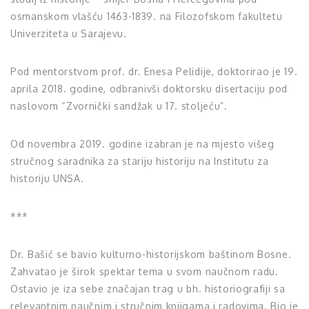
osmanskom vlašću 1463-1839. na Filozofskom fakultetu
Univerziteta u Sarajevu.
Pod mentorstvom prof. dr. Enesa Pelidije, doktorirao je 19.
aprila 2018. godine, odbranivši doktorsku disertaciju pod
naslovom “Zvornički sandžak u 17. stoljeću”.
Od novembra 2019. godine izabran je na mjesto višeg
stručnog saradnika za stariju historiju na Institutu za
historiju UNSA.
***
Dr. Bašić se bavio kulturno-historijskom baštinom Bosne.
Zahvatao je širok spektar tema u svom naučnom radu.
Ostavio je iza sebe značajan trag u bh. historiografiji sa
relevantnim naučnim i stručnim knjigama i radovima. Bio je