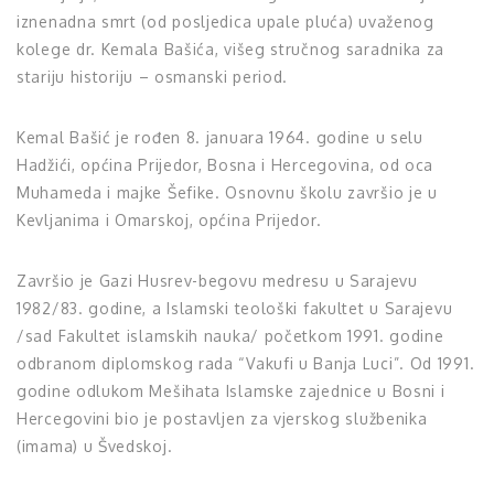
iznenadna smrt (od posljedica upale pluća) uvaženog
kolege dr. Kemala Bašića, višeg stručnog saradnika za
stariju historiju – osmanski period.
Kemal Bašić je rođen 8. januara 1964. godine u selu
Hadžići, općina Prijedor, Bosna i Hercegovina, od oca
Muhameda i majke Šefike. Osnovnu školu završio je u
Kevljanima i Omarskoj, općina Prijedor.
Završio je Gazi Husrev-begovu medresu u Sarajevu
1982/83. godine, a Islamski teološki fakultet u Sarajevu
/sad Fakultet islamskih nauka/ početkom 1991. godine
odbranom diplomskog rada “Vakufi u Banja Luci”. Od 1991.
godine odlukom Mešihata Islamske zajednice u Bosni i
Hercegovini bio je postavljen za vjerskog službenika
(imama) u Švedskoj.