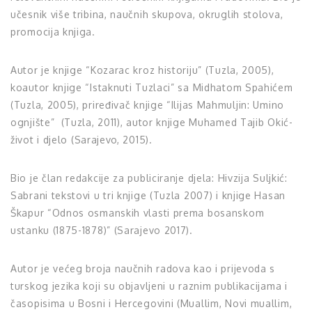
učesnik više tribina, naučnih skupova, okruglih stolova,
promocija knjiga.
Autor je knjige “Kozarac kroz historiju” (Tuzla, 2005),
koautor knjige “Istaknuti Tuzlaci” sa Midhatom Spahićem
(Tuzla, 2005), priređivač knjige “Ilijas Mahmuljin: Umino
ognjište” (Tuzla, 2011), autor knjige Muhamed Tajib Okić-
život i djelo (Sarajevo, 2015).
Bio je član redakcije za publiciranje djela: Hivzija Suljkić:
Sabrani tekstovi u tri knjige (Tuzla 2007) i knjige Hasan
Škapur “Odnos osmanskih vlasti prema bosanskom
ustanku (1875-1878)” (Sarajevo 2017).
Autor je većeg broja naučnih radova kao i prijevoda s
turskog jezika koji su objavljeni u raznim publikacijama i
časopisima u Bosni i Hercegovini (Muallim, Novi muallim,