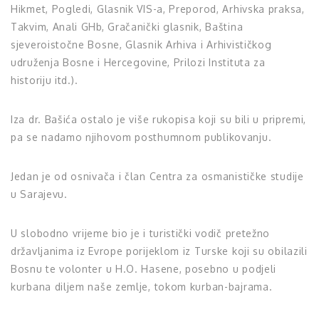
Hikmet, Pogledi, Glasnik VIS-a, Preporod, Arhivska praksa,
Takvim, Anali GHb, Gračanički glasnik, Baština
sjeveroistočne Bosne, Glasnik Arhiva i Arhivističkog
udruženja Bosne i Hercegovine, Prilozi Instituta za
historiju itd.).
Iza dr. Bašića ostalo je više rukopisa koji su bili u pripremi,
pa se nadamo njihovom posthumnom publikovanju.
Jedan je od osnivača i član Centra za osmanističke studije
u Sarajevu.
U slobodno vrijeme bio je i turistički vodič pretežno
državljanima iz Evrope porijeklom iz Turske koji su obilazili
Bosnu te volonter u H.O. Hasene, posebno u podjeli
kurbana diljem naše zemlje, tokom kurban-bajrama.