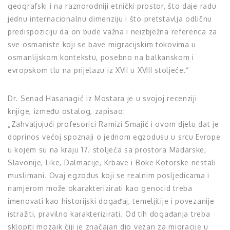
geografski i na raznorodniji etnički prostor, što daje radu
jednu internacionalnu dimenziju i što pretstavlja odličnu
predispoziciju da on bude važna i neizbježna referenca za
sve osmaniste koji se bave migracijskim tokovima u
osmanlijskom kontekstu, posebno na balkanskom i
evropskom tlu na prijelazu iz XVII u XVIII stoljeće.“
Dr. Senad Hasanagić iz Mostara je u svojoj recenziji
knjige, između ostalog, zapisao:
„Zahvaljujući profesorici Ramizi Smajić i ovom djelu dat je
doprinos većoj spoznaji o jednom egzodusu u srcu Evrope
u kojem su na kraju 17. stoljeća sa prostora Mađarske,
Slavonije, Like, Dalmacije, Krbave i Boke Kotorske nestali
muslimani. Ovaj egzodus koji se realnim posljedicama i
namjerom može okarakterizirati kao genocid treba
imenovati kao historijski događaj, temeljitije i povezanije
istražiti, pravilno karakterizirati. Od tih događanja treba
sklopiti mozaik čiji je značajan dio vezan za migracije u