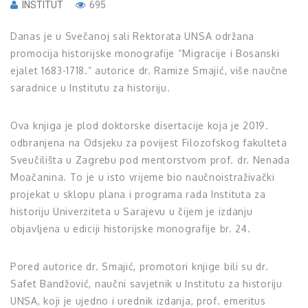
INSTITUT
695
Danas je u Svečanoj sali Rektorata UNSA održana
promocija historijske monografije “Migracije i Bosanski
ejalet 1683-1718.” autorice dr. Ramize Smajić, više naučne
saradnice u Institutu za historiju.
Ova knjiga je plod doktorske disertacije koja je 2019.
odbranjena na Odsjeku za povijest Filozofskog fakulteta
Sveučilišta u Zagrebu pod mentorstvom prof. dr. Nenada
Moačanina. To je u isto vrijeme bio naučnoistraživački
projekat u sklopu plana i programa rada Instituta za
historiju Univerziteta u Sarajevu u čijem je izdanju
objavljena u ediciji historijske monografije br. 24.
Pored autorice dr. Smajić, promotori knjige bili su dr.
Safet Bandžović, naučni savjetnik u Institutu za historiju
UNSA, koji je ujedno i urednik izdanja, prof. emeritus