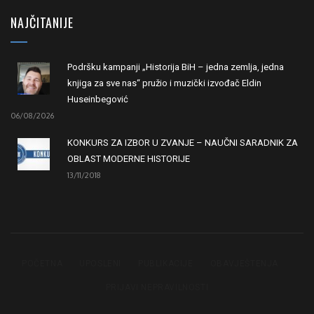
NAJČITANIJE
Podršku kampanji „Historija BiH – jedna zemlja, jedna
knjiga za sve nas“ pružio i muzički izvođač Eldin
Huseinbegović
06/08/2026
KONKURS ZA IZBOR U ZVANJE – NAUČNI SARADNIK ZA
OBLAST MODERNE HISTORIJE
13/11/2018
POČETNA
UPOSLENI
PUBLIKACIJE
OBAVJEŠTENJA
PRIJAVI NEPRAVILNOSTI