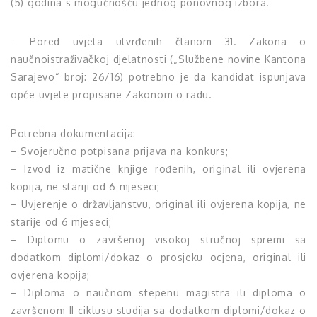
(5) godina s mogućnošću jednog ponovnog izbora.
– Pored uvjeta utvrđenih članom 31. Zakona o
naučnoistraživačkoj djelatnosti („Službene novine Kantona
Sarajevo“ broj: 26/16) potrebno je da kandidat ispunjava
opće uvjete propisane Zakonom o radu.
Potrebna dokumentacija:
– Svojeručno potpisana prijava na konkurs;
– Izvod iz matične knjige rođenih, original ili ovjerena
kopija, ne stariji od 6 mjeseci;
– Uvjerenje o državljanstvu, original ili ovjerena kopija, ne
starije od 6 mjeseci;
– Diplomu o završenoj visokoj stručnoj spremi sa
dodatkom diplomi/dokaz o prosjeku ocjena, original ili
ovjerena kopija;
– Diploma o naučnom stepenu magistra ili diploma o
završenom II ciklusu studija sa dodatkom diplomi/dokaz o