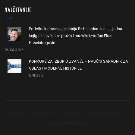
NAJČITANIJE
Podršku kampanji „Historija BiH – jedna zemlja, jedna
knjiga za sve nas“ pružio i muzički izvođač Eldin
Huseinbegović
06/08/2026
KONKURS ZA IZBOR U ZVANJE – NAUČNI SARADNIK ZA
OBLAST MODERNE HISTORIJE
13/11/2018
POČETNA
UPOSLENI
PUBLIKACIJE
OBAVJEŠTENJA
PRIJAVI NEPRAVILNOSTI