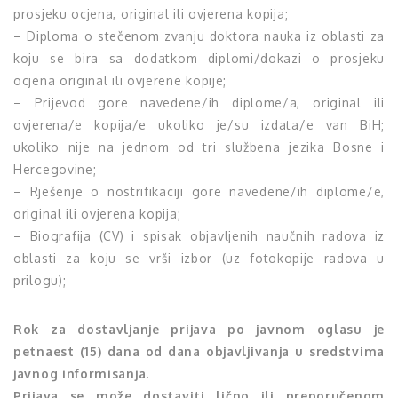
prosjeku ocjena, original ili ovjerena kopija;
– Diploma o stečenom zvanju doktora nauka iz oblasti za
koju se bira sa dodatkom diplomi/dokazi o prosjeku
ocjena original ili ovjerene kopije;
– Prijevod gore navedene/ih diplome/a, original ili
ovjerena/e kopija/e ukoliko je/su izdata/e van BiH;
ukoliko nije na jednom od tri službena jezika Bosne i
Hercegovine;
– Rješenje o nostrifikaciji gore navedene/ih diplome/e,
original ili ovjerena kopija;
– Biografija (CV) i spisak objavljenih naučnih radova iz
oblasti za koju se vrši izbor (uz fotokopije radova u
prilogu);
Rok za dostavljanje prijava po javnom oglasu je
petnaest (15) dana od dana objavljivanja u sredstvima
javnog informisanja.
Prijava se može dostaviti lično ili preporučenom