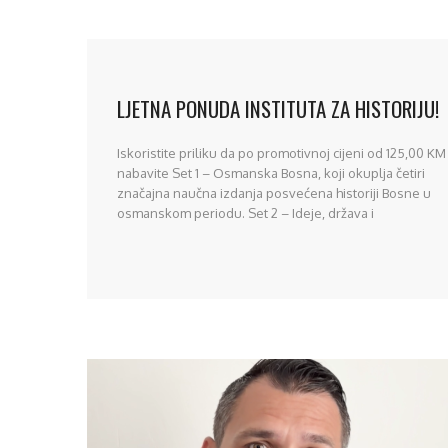
LJETNA PONUDA INSTITUTA ZA HISTORIJU!
Iskoristite priliku da po promotivnoj cijeni od 125,00 KM
nabavite Set 1 – Osmanska Bosna, koji okuplja četiri
značajna naučna izdanja posvećena historiji Bosne u
osmanskom periodu. Set 2 – Ideje, država i
modernizacija dostupan je po promotivnoj cijeni od
170,00 KM, a obuhvata značajna naučna izdanja
posvećena političkoj historiji, modernizacijskim
procesima i istaknutim ličnostima [...]