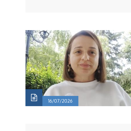
Sarajevu "Historija Bosne i Hercegovine" i njenom
značaju za buduće generacije.
#HistorijaBiH
#JednaZemljaJednaKnjiga #InstitutZaHistoriju #UNSA [...
16/07/2026