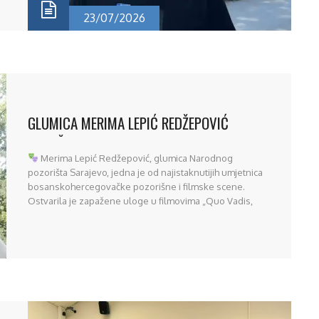
23/07/2026
]
GLUMICA MERIMA LEPIĆ REDŽEPOVIĆ
PODRŽALA EDICIJU „HISTORIJA BOSNE I
Merima Lepić Redžepović, glumica Narodnog
HERCEGOVINE“
pozorišta Sarajevo, jedna je od najistaknutijih umjetnica
bosanskohercegovačke pozorišne i filmske scene.
Ostvarila je zapažene uloge u filmovima „Quo Vadis,
Aida?“, „Na putu“ i „Venuto al Mondo (Twice Born)”, kao i
u brojnim televizijskim serijama. U svom obraćanju
govori o značaju edicije „Historija BiH“, kapitalnog
izdanja Instituta za historiju [...]