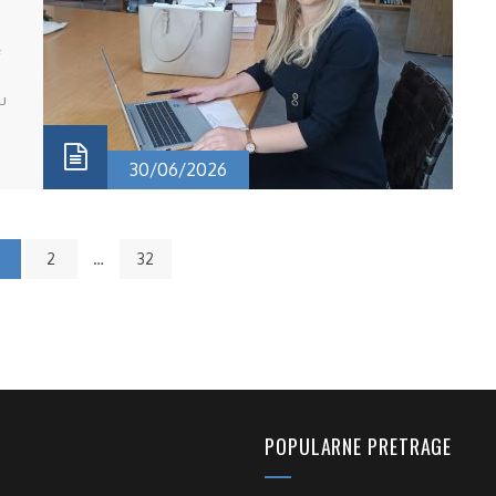
u
e
30/06/2026
2
…
32
POPULARNE PRETRAGE