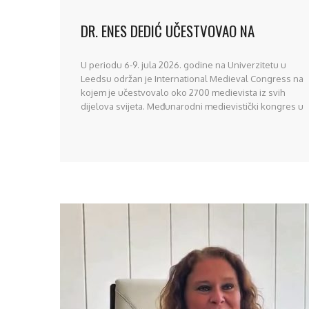
DR. ENES DEDIĆ UČESTVOVAO NA
INTERNATIONAL MEDIEVAL CONGRESS U
U periodu 6-9. jula 2026. godine na Univerzitetu u
LEEDSU
Leedsu održan je International Medieval Congress na
kojem je učestvovalo oko 2700 medievista iz svih
dijelova svijeta. Međunarodni medievistički kongres u
Leedsu predstavlja najmnogobrojniji i najznačajniji
medievistički kongres u svijetu. Tema ovogodišnjeg
kongresa bila je “Temporalities”. Na ovogodišnjem
kongresu učestvovao je dr. Enes Dedić, viši naučni [...]