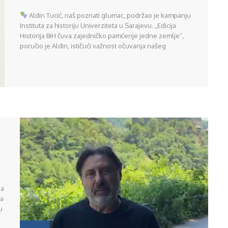
ZA EDICIJU „HISTORIJA BOSNE I
Aldin Tucić, naš poznati glumac, podržao je kampanju
HERCEGOVINE“
Instituta za historiju Univerziteta u Sarajevu. „Edicija
Historija BiH čuva zajedničko pamćenje jedne zemlje“,
poručio je Aldin, ističući važnost očuvanja našeg
naslijeđa i vrijednosti za buduće generacije.
Historija
BiH – trag koji ostaje. #HistorijaBiH
#JednaZemljaJednaKnjiga #InstitutZaHistoriju #UNSA
#AldinTucić #Historija #Kultura #BiH Link:
https://www.facebook.com/share/v/1D88pLTsJn/?
mibextid=wwXIfr
https://www.instagram.com/reel/DbaBpJzAFI0/
na
ja
u