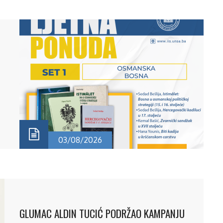
utm_source=ig_web_copy_link&igsh=MzRlODBiNWFlZA==
03/08/2026
GLUMAC ALDIN TUCIĆ PODRŽAO KAMPANJU