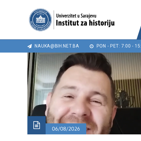
NAUKA@BIH.NET.BA
PON - PET: 7:00 - 15
06/08/2026