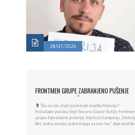
28/07/2026
FRONTMEN GRUPE ZABRANJENO PUŠENJE
SEJO SEXON PODRŽAO EDICIJU „HISTORIJA
Šta za nas znači poznavati vlastitu historiju?
BOSNE I HERCEGOVINE“
Poslušajte poruku Seje Sexona (Davor Sučić), frontme
grupe Zabranjeno pušenje, koji kroz kampanju „Histori
BiH: Jedna zemlja, jedna knjiga za sve nas“ daje podršk
izdavačkom projektu Instituta za historiju Univerziteta u