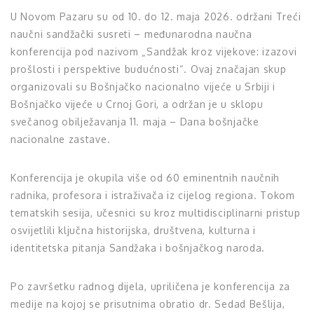
U Novom Pazaru su od 10. do 12. maja 2026. održani Treći
naučni sandžački susreti – međunarodna naučna
konferencija pod nazivom „Sandžak kroz vijekove: izazovi
prošlosti i perspektive budućnosti“. Ovaj značajan skup
organizovali su Bošnjačko nacionalno vijeće u Srbiji i
Bošnjačko vijeće u Crnoj Gori, a održan je u sklopu
svečanog obilježavanja 11. maja – Dana bošnjačke
nacionalne zastave.
Konferencija je okupila više od 60 eminentnih naučnih
radnika, profesora i istraživača iz cijelog regiona. Tokom
tematskih sesija, učesnici su kroz multidisciplinarni pristup
osvijetlili ključna historijska, društvena, kulturna i
identitetska pitanja Sandžaka i bošnjačkog naroda.
Po završetku radnog dijela, upriličena je konferencija za
medije na kojoj se prisutnima obratio dr. Sedad Bešlija,