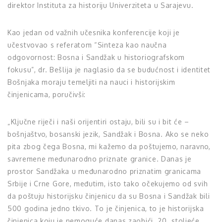
direktor Instituta za historiju Univerziteta u Sarajevu.
Kao jedan od važnih učesnika konferencije koji je
učestvovao s referatom “Sinteza kao naučna
odgovornost: Bosna i Sandžak u historiografskom
fokusu”, dr. Bešlija je naglasio da se budućnost i identitet
Bošnjaka moraju temeljiti na nauci i historijskim
činjenicama, poručivši:
„Ključne riječi i naši orijentiri ostaju, bili su i bit će –
bošnjaštvo, bosanski jezik, Sandžak i Bosna. Ako se neko
pita zbog čega Bosna, mi kažemo da poštujemo, naravno,
savremene međunarodno priznate granice. Danas je
prostor Sandžaka u međunarodno priznatim granicama
Srbije i Crne Gore, međutim, isto tako očekujemo od svih
da poštuju historijsku činjenicu da su Bosna i Sandžak bili
500 godina jedno tkivo. To je činjenica, to je historijska
činjenica koju je nemoguće danas zaobići. 20. stoljeće