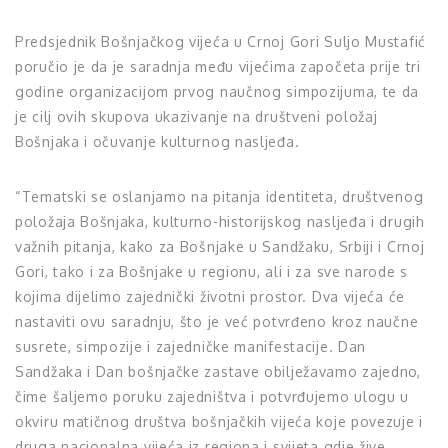
Predsjednik Bošnjačkog vijeća u Crnoj Gori Suljo Mustafić
poručio je da je saradnja među vijećima započeta prije tri
godine organizacijom prvog naučnog simpozijuma, te da
je cilj ovih skupova ukazivanje na društveni položaj
Bošnjaka i očuvanje kulturnog nasljeđa.
“Tematski se oslanjamo na pitanja identiteta, društvenog
položaja Bošnjaka, kulturno-historijskog nasljeđa i drugih
važnih pitanja, kako za Bošnjake u Sandžaku, Srbiji i Crnoj
Gori, tako i za Bošnjake u regionu, ali i za sve narode s
kojima dijelimo zajednički životni prostor. Dva vijeća će
nastaviti ovu saradnju, što je već potvrđeno kroz naučne
susrete, simpozije i zajedničke manifestacije. Dan
Sandžaka i Dan bošnjačke zastave obilježavamo zajedno,
čime šaljemo poruku zajedništva i potvrđujemo ulogu u
okviru matičnog društva bošnjačkih vijeća koje povezuje i
druga nacionalna vijeća iz regiona i svijeta gdje žive