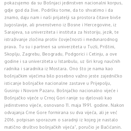
pokazujemo da su Bošnjaci jedinstven nacionalni korpus,
gdje god da žive. Podršku tome, da to shvatimo i da
znamo, daju nam i naši prijatelji sa prostora čitave bivše
Jugoslavije, ali prvenstveno iz Bosne i Hercegovine, iz
Sarajeva, sa univerziteta i instituta za historiju, jezik, te
istraživanje zločina protiv čovječnosti i međunarodnog
prava. Tu su i partneri sa univerziteta u Tuzli, Prištini,
Skoplju, Zagrebu, Beogradu, Podgorici i Cetinju, a ove
godine i sa univerziteta u Istanbulu, uz širi krug naučnih
radnika i saradnika iz Mostara. Ono što je nama kao
bošnjačkim vijećima bilo posebno važno jeste zajedničko
isticanje bošnjačke nacionalne zastave u Prijepolju,
Gusinju i Novom Pazaru. Bošnjačko nacionalno vijeće i
Bošnjačko vijeće u Crnoj Gori ranije su djelovali kao
jedinstveno vijeće, osnovano 11. maja 1991. godine. Nakon
odvajanja Crne Gore formirana su dva vijeća, ali je već
2016. potpisan sporazum o saradnji iz kojeg je nastalo
matično društvo bošnjačkih vijeća”, poručio je Baćićanin.