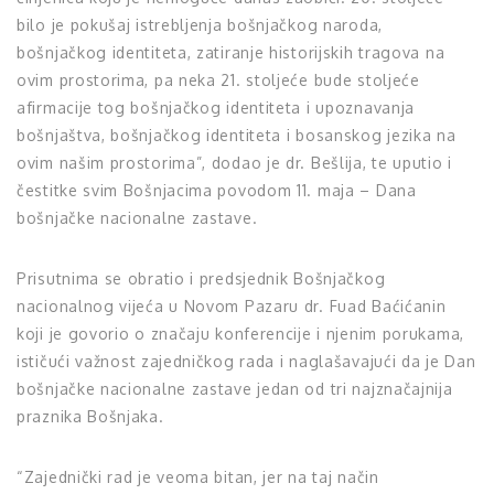
bilo je pokušaj istrebljenja bošnjačkog naroda,
bošnjačkog identiteta, zatiranje historijskih tragova na
ovim prostorima, pa neka 21. stoljeće bude stoljeće
afirmacije tog bošnjačkog identiteta i upoznavanja
bošnjaštva, bošnjačkog identiteta i bosanskog jezika na
ovim našim prostorima”, dodao je dr. Bešlija, te uputio i
čestitke svim Bošnjacima povodom 11. maja – Dana
bošnjačke nacionalne zastave.
Prisutnima se obratio i predsjednik Bošnjačkog
nacionalnog vijeća u Novom Pazaru dr. Fuad Baćićanin
koji je govorio o značaju konferencije i njenim porukama,
ističući važnost zajedničkog rada i naglašavajući da je Dan
bošnjačke nacionalne zastave jedan od tri najznačajnija
praznika Bošnjaka.
“Zajednički rad je veoma bitan, jer na taj način