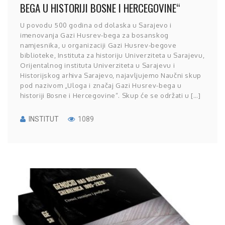
BEGA U HISTORIJI BOSNE I HERCEGOVINE“
U povodu 500 godina od dolaska u Sarajevo i
imenovanja Gazi Husrev-bega za bosanskog
namjesnika, u organizaciji Gazi Husrev-begove
biblioteke, Instituta za historiju Univerziteta u Sarajevu,
Orijentalnog instituta Univerziteta u Sarajevu i
Historijskog arhiva Sarajevo, najavljujemo Naučni skup
pod nazivom „Uloga i značaj Gazi Husrev-bega u
historiji Bosne i Hercegovine“. Skup će se održati u […]
INSTITUT
1089