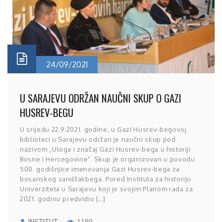
24/09/2021
U SARAJEVU ODRŽAN NAUČNI SKUP O GAZI
HUSREV-BEGU
U srijedu 22.9.2021. godine, u Gazi Husrev-begovoj
biblioteci u Sarajevu održan je naučni skup pod
nazivom „Uloga i značaj Gazi Husrev-bega u historiji
Bosne i Hercegovine“. Skup je organizovan u povodu
500. godišnjice imenovanja Gazi Husrev-bega za
bosanskog sandžakbega. Pored Instituta za historiju
Univerziteta u Sarajevu koji je svojim Planom rada za
2021. godinu predvidio […]