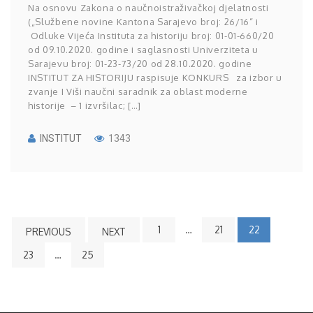
Na osnovu Zakona o naučnoistraživačkoj djelatnosti
(„Službene novine Kantona Sarajevo broj: 26/16“ i
Odluke Vijeća Instituta za historiju broj: 01-01-660/20
od 09.10.2020. godine i saglasnosti Univerziteta u
Sarajevu broj: 01-23-73/20 od 28.10.2020. godine
INSTITUT ZA HISTORIJU raspisuje KONKURS za izbor u
zvanje I Viši naučni saradnik za oblast moderne
historije – 1 izvršilac; […]
INSTITUT
1343
1
…
21
22
PREVIOUS
NEXT
23
…
25