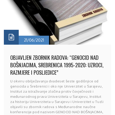
21/06/2021
OBJAVLJEN ZBORNIK RADOVA: “GENOCID NAD
BOŠNJACIMA, SREBRENICA 1995-2020: UZROCI,
RAZMJERE I POSLJEDICE”
U okviru obilježavanja dvadeset šeste godišnjice od
genocida u Srebrenici i oko nje Univerzitet u Sarajevu,
Institut za istraživanje zločina protiv čovječnosti i
međunarodnog prava Univerziteta u Sarajevu, Institut
za historiju Univerziteta u Sarajevu i Univerzitet u Tuzli
objavili su zbornik radova s Međunarodne naučne
konferencije pod nazivom GENOCID NAD BOŠNJACIMA,