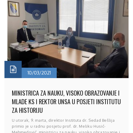
10/03/2021
MINISTRICA ZA NAUKU, VISOKO OBRAZOVANJE I
MLADE KS I REKTOR UNSA U POSJETI INSTITUTU
ZA HISTORIJU
U utorak, 9. marta, direktor Instituta dr. Sedad Bešlija
primio je u radnu posjetu prof. dr. Meliku Husić-
Mehmedović, ministricu za nauku, visoko obrazovanje i