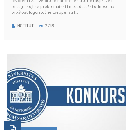
otvoreni i za sve druge naučne te stručne rasprave i
priloge koji se problematski i metodološki odnose na
prošlost Jugoistočne Evrope, ali […]
INSTITUT
2749