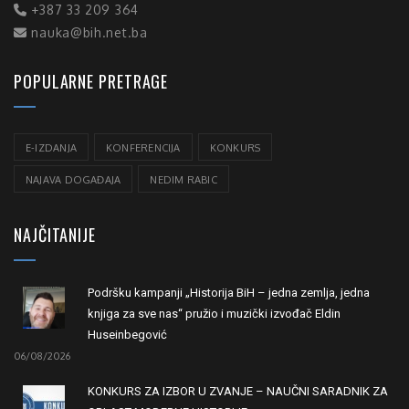
+387 33 209 364
nauka@bih.net.ba
POPULARNE PRETRAGE
E-IZDANJA
KONFERENCIJA
KONKURS
NAJAVA DOGAĐAJA
NEDIM RABIC
NAJČITANIJE
Podršku kampanji „Historija BiH – jedna zemlja, jedna
knjiga za sve nas“ pružio i muzički izvođač Eldin
Huseinbegović
06/08/2026
KONKURS ZA IZBOR U ZVANJE – NAUČNI SARADNIK ZA