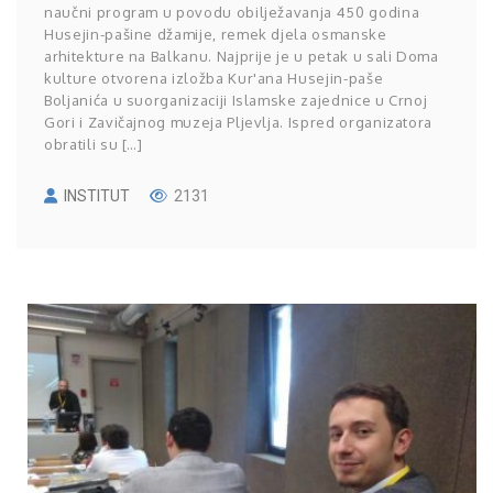
naučni program u povodu obilježavanja 450 godina
Husejin-pašine džamije, remek djela osmanske
arhitekture na Balkanu. Najprije je u petak u sali Doma
kulture otvorena izložba Kur'ana Husejin-paše
Boljanića u suorganizaciji Islamske zajednice u Crnoj
Gori i Zavičajnog muzeja Pljevlja. Ispred organizatora
obratili su […]
INSTITUT
2131