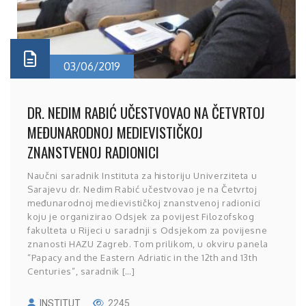
03/06/2019
DR. NEDIM RABIĆ UČESTVOVAO NA ČETVRTOJ
MEĐUNARODNOJ MEDIEVISTIČKOJ
ZNANSTVENOJ RADIONICI
Naučni saradnik Instituta za historiju Univerziteta u
Sarajevu dr. Nedim Rabić učestvovao je na Četvrtoj
međunarodnoj medievističkoj znanstvenoj radionici
koju je organizirao Odsjek za povijest Filozofskog
fakulteta u Rijeci u saradnji s Odsjekom za povijesne
znanosti HAZU Zagreb. Tom prilikom, u okviru panela
“Papacy and the Eastern Adriatic in the 12th and 13th
Centuries”, saradnik […]
INSTITUT
2245