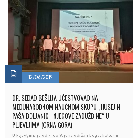
12/06/2019
DR. SEDAD BEŠLIJA UČESTVOVAO NA
MEĐUNARODNOM NAUČNOM SKUPU „HUSEJIN-
PAŠA BOLJANIĆ I NJEGOVE ZADUŽBINE“ U
PLJEVLJIMA (CRNA GORA)
U Pljevljima je od 7. do 9. juna održan bogat kulturni i