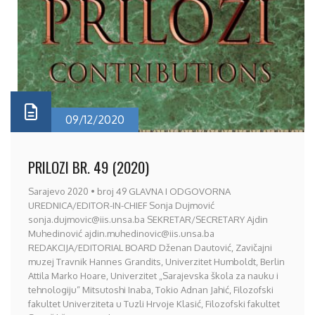
09/12/2020
PRILOZI BR. 49 (2020)
Sarajevo 2020 • broj 49 GLAVNA I ODGOVORNA
UREDNICA/EDITOR-IN-CHIEF Sonja Dujmović
sonja.dujmovic@iis.unsa.ba SEKRETAR/SECRETARY Ajdin
Muhedinović ajdin.muhedinovic@iis.unsa.ba
REDAKCIJA/EDITORIAL BOARD Dženan Dautović, Zavičajni
muzej Travnik Hannes Grandits, Univerzitet Humboldt, Berlin
Attila Marko Hoare, Univerzitet „Sarajevska škola za nauku i
tehnologiju“ Mitsutoshi Inaba, Tokio Adnan Jahić, Filozofski
fakultet Univerziteta u Tuzli Hrvoje Klasić, Filozofski fakultet