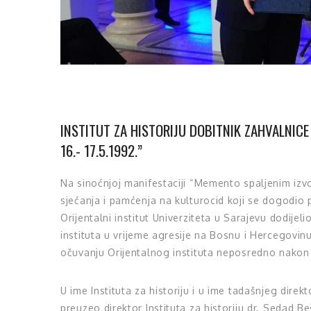
INSTITUT ZA HISTORIJU DOBITNIK ZAHVALNIC
16.- 17.5.1992.”
Na sinoćnjoj manifestaciji “Memento spaljenim izvor
sjećanja i pamćenja na kulturocid koji se dogodio 
Orijentalni institut Univerziteta u Sarajevu dodijel
instituta u vrijeme agresije na Bosnu i Hercegovinu 
očuvanju Orijentalnog instituta neposredno nakon 
U ime Instituta za historiju i u ime tadašnjeg direk
preuzeo direktor Instituta za historiju dr. Sedad Beš