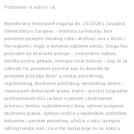
Poštovani/-e autori/-ce,
Naredni broj
Historijskih traganja
(br. 23/2024.), časopisa
Univerziteta u Sarajevu – Instituta za historiju, biće
posvećen povijesti ženskog roda i društva/-ava u Bosni i
Hercegovini i regiji, u tematski najširem smislu. Stoga Vas
pozivamo da dostavite priloge – znanstvene radove,
kritičke osvrte, prikaze, intervjue (oral history) – koji će se
odnositi na: povijesne procese koji su dovodili do
promjene položaja žene/-a unutar porodičnog,
legislativnog, društveno-političkog, ideološkog okvira i
mainstream
diskurzivnih praksi, (način i proces) (iz)gradnje
profesionalnih niša za žene u javnom i društvenom
prostoru, životnu svakodnevnicu žena, njihove povijesne
društvene prakse, njihovo učešće u ideološkim, političkim,
kulturnim i vjerskim pokretima, učešće u ratu i primjeni
ratnog nasilja, kao i na vrste nasilja koje su se, kako u