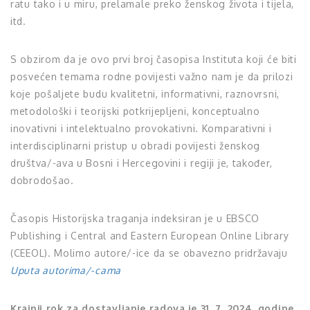
ratu tako i u miru, prelamale preko ženskog života i tijela,
itd.
S obzirom da je ovo prvi broj časopisa Instituta koji će biti
posvećen temama rodne povijesti važno nam je da prilozi
koje pošaljete budu kvalitetni, informativni, raznovrsni,
metodološki i teorijski potkrijepljeni, konceptualno
inovativni i intelektualno provokativni. Komparativni i
interdisciplinarni pristup u obradi povijesti ženskog
društva/-ava u Bosni i Hercegovini i regiji je, također,
dobrodošao.
Časopis Historijska traganja indeksiran je u EBSCO
Publishing i Central and Eastern European Online Library
(CEEOL). Molimo autore/-ice da se obavezno pridržavaju
Uputa autorima/-cama
Krajnji rok za dostavljanje radova je 31. 7. 2024. godine.