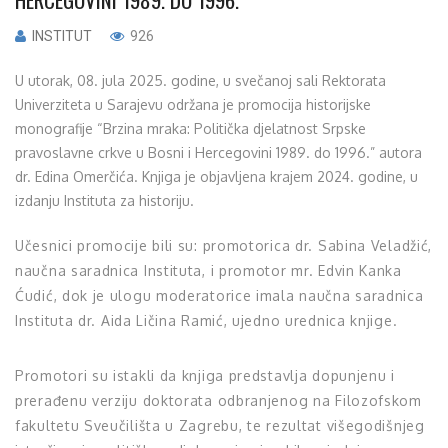
INSTITUT
926
U utorak, 08. jula 2025. godine, u svečanoj sali Rektorata
Univerziteta u Sarajevu održana je promocija historijske
monografije “Brzina mraka: Politička djelatnost Srpske
pravoslavne crkve u Bosni i Hercegovini 1989. do 1996.” autora
dr. Edina Omerčića. Knjiga je objavljena krajem 2024. godine, u
izdanju Instituta za historiju.
Učesnici promocije bili su: promotorica dr. Sabina Veladžić,
naučna saradnica Instituta, i promotor mr. Edvin Kanka
Ćudić, dok je ulogu moderatorice imala naučna saradnica
Instituta dr. Aida Ličina Ramić, ujedno urednica knjige.
Promotori su istakli da knjiga predstavlja dopunjenu i
prerađenu verziju doktorata odbranjenog na Filozofskom
fakultetu Sveučilišta u Zagrebu, te rezultat višegodišnjeg