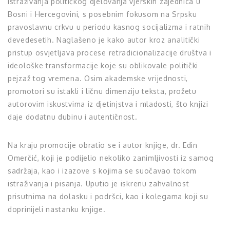
istraživanja političkog djelovanja vjerskih zajednica u
Bosni i Hercegovini, s posebnim fokusom na Srpsku
pravoslavnu crkvu u periodu kasnog socijalizma i ratnih
devedesetih. Naglašeno je kako autor kroz analitički
pristup osvjetljava procese retradicionalizacije društva i
ideološke transformacije koje su oblikovale politički
pejzaž tog vremena. Osim akademske vrijednosti,
promotori su istakli i ličnu dimenziju teksta, prožetu
autorovim iskustvima iz djetinjstva i mladosti, što knjizi
daje dodatnu dubinu i autentičnost.
Na kraju promocije obratio se i autor knjige, dr. Edin
Omerčić, koji je podijelio nekoliko zanimljivosti iz samog
sadržaja, kao i izazove s kojima se suočavao tokom
istraživanja i pisanja. Uputio je iskrenu zahvalnost
prisutnima na dolasku i podršci, kao i kolegama koji su
doprinijeli nastanku knjige.