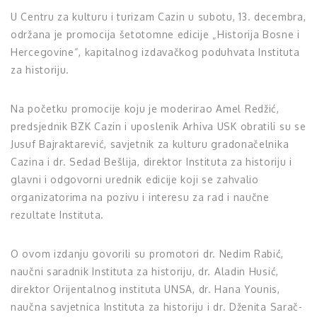
U Centru za kulturu i turizam Cazin u subotu, 13. decembra,
održana je promocija šetotomne edicije „Historija Bosne i
Hercegovine“, kapitalnog izdavačkog poduhvata Instituta
za historiju.
Na početku promocije koju je moderirao Amel Redžić,
predsjednik BZK Cazin i uposlenik Arhiva USK obratili su se
Jusuf Bajraktarević, savjetnik za kulturu gradonačelnika
Cazina i dr. Sedad Bešlija, direktor Instituta za historiju i
glavni i odgovorni urednik edicije koji se zahvalio
organizatorima na pozivu i interesu za rad i naučne
rezultate Instituta.
O ovom izdanju govorili su promotori dr. Nedim Rabić,
naučni saradnik Instituta za historiju, dr. Aladin Husić,
direktor Orijentalnog instituta UNSA, dr. Hana Younis,
naučna savjetnica Instituta za historiju i dr. Dženita Sarač-