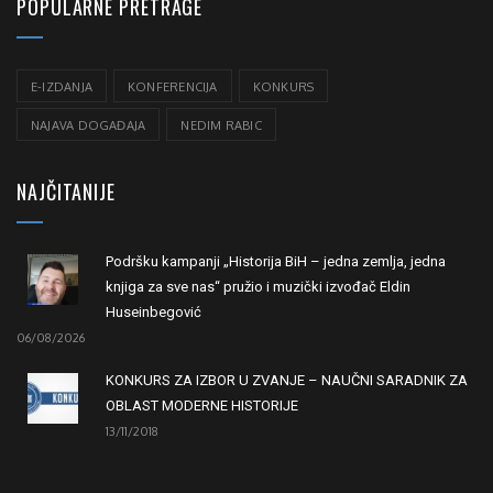
POPULARNE PRETRAGE
E-IZDANJA
KONFERENCIJA
KONKURS
NAJAVA DOGAĐAJA
NEDIM RABIC
NAJČITANIJE
Podršku kampanji „Historija BiH – jedna zemlja, jedna
knjiga za sve nas“ pružio i muzički izvođač Eldin
Huseinbegović
06/08/2026
KONKURS ZA IZBOR U ZVANJE – NAUČNI SARADNIK ZA
OBLAST MODERNE HISTORIJE
13/11/2018