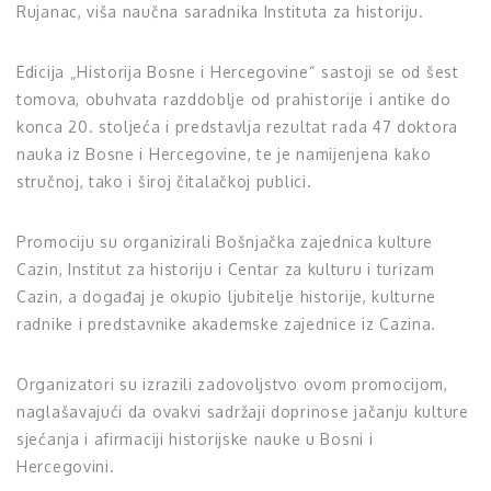
Rujanac, viša naučna saradnika Instituta za historiju.
Edicija „Historija Bosne i Hercegovine“ sastoji se od šest
tomova, obuhvata razddoblje od prahistorije i antike do
konca 20. stoljeća i predstavlja rezultat rada 47 doktora
nauka iz Bosne i Hercegovine, te je namijenjena kako
stručnoj, tako i široj čitalačkoj publici.
Promociju su organizirali Bošnjačka zajednica kulture
Cazin, Institut za historiju i Centar za kulturu i turizam
Cazin, a događaj je okupio ljubitelje historije, kulturne
radnike i predstavnike akademske zajednice iz Cazina.
Organizatori su izrazili zadovoljstvo ovom promocijom,
naglašavajući da ovakvi sadržaji doprinose jačanju kulture
sjećanja i afirmaciji historijske nauke u Bosni i
Hercegovini.