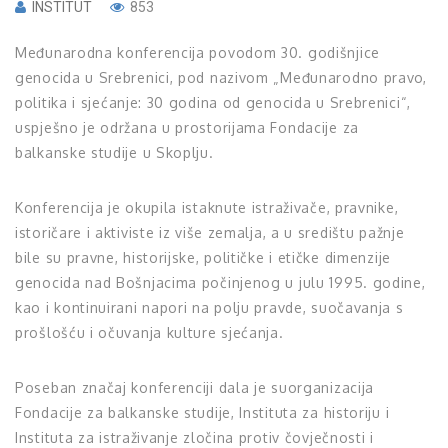
INSTITUT
853
Međunarodna konferencija povodom 30. godišnjice
genocida u Srebrenici, pod nazivom „Međunarodno pravo,
politika i sjećanje: 30 godina od genocida u Srebrenici“,
uspješno je održana u prostorijama Fondacije za
balkanske studije u Skoplju.
Konferencija je okupila istaknute istraživače, pravnike,
istoričare i aktiviste iz više zemalja, a u središtu pažnje
bile su pravne, historijske, političke i etičke dimenzije
genocida nad Bošnjacima počinjenog u julu 1995. godine,
kao i kontinuirani napori na polju pravde, suočavanja s
prošlošću i očuvanja kulture sjećanja.
Poseban značaj konferenciji dala je suorganizacija
Fondacije za balkanske studije, Instituta za historiju i
Instituta za istraživanje zločina protiv čovječnosti i