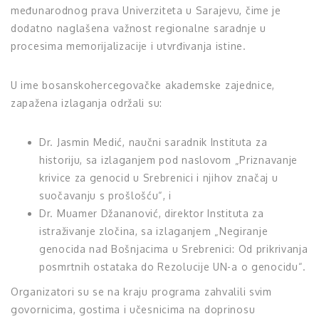
međunarodnog prava Univerziteta u Sarajevu, čime je
dodatno naglašena važnost regionalne saradnje u
procesima memorijalizacije i utvrđivanja istine.
U ime bosanskohercegovačke akademske zajednice,
zapažena izlaganja održali su:
Dr. Jasmin Medić, naučni saradnik Instituta za
historiju, sa izlaganjem pod naslovom „Priznavanje
krivice za genocid u Srebrenici i njihov značaj u
suočavanju s prošlošću“, i
Dr. Muamer Džananović, direktor Instituta za
istraživanje zločina, sa izlaganjem „Negiranje
genocida nad Bošnjacima u Srebrenici: Od prikrivanja
posmrtnih ostataka do Rezolucije UN-a o genocidu“.
Organizatori su se na kraju programa zahvalili svim
govornicima, gostima i učesnicima na doprinosu