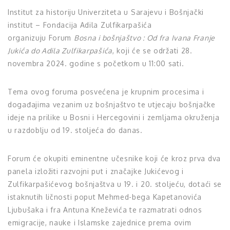
Institut za historiju Univerziteta u Sarajevu i Bošnjački
institut – Fondacija Adila Zulfikarpašića
organizuju Forum
Bosna i bošnjaštvo : Od fra Ivana Franje
Jukića do Adila Zulfikarpašića
, koji će se održati 28.
novembra 2024. godine s početkom u 11:00 sati.
Tema ovog foruma posvećena je krupnim procesima i
događajima vezanim uz bošnjaštvo te utjecaju bošnjačke
ideje na prilike u Bosni i Hercegovini i zemljama okruženja
u razdoblju od 19. stoljeća do danas.
Forum će okupiti eminentne učesnike koji će kroz prva dva
panela izložiti razvojni put i značajke Jukićevog i
Zulfikarpašićevog bošnjaštva u 19. i 20. stoljeću, dotaći se
istaknutih ličnosti poput Mehmed-bega Kapetanovića
Ljubušaka i fra Antuna Kneževića te razmatrati odnos
emigracije, nauke i Islamske zajednice prema ovim