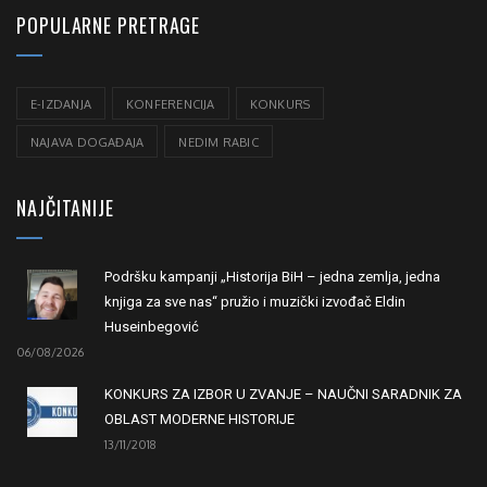
POPULARNE PRETRAGE
E-IZDANJA
KONFERENCIJA
KONKURS
NAJAVA DOGAĐAJA
NEDIM RABIC
NAJČITANIJE
Podršku kampanji „Historija BiH – jedna zemlja, jedna
knjiga za sve nas“ pružio i muzički izvođač Eldin
Huseinbegović
06/08/2026
KONKURS ZA IZBOR U ZVANJE – NAUČNI SARADNIK ZA
OBLAST MODERNE HISTORIJE
13/11/2018