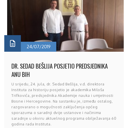
24/07/2019
DR. SEDAD BEŠLIJA POSJETIO PREDSJEDNIKA
ANU BIH
U srijedu, 24. jula, dr. Sedad Bešlija, v.d. direktora
Instituta za historiju posjetio je akademika Miloša
Trifkovića, predsjednika Akademije nauka i umjetnosti
Bosne i Hercegovine. Na sastanku je, između ostalog,
razgovarano o mogućnosti zaključenja općeg
sporazuma o saradnji dvije ustanove i načinima
saradnje u okviru aktuelnog programa obilježavanja 60
godina rada Instituta.