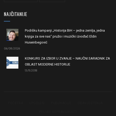
NAJČITANIJE
Podršku kampanji „Historija BiH – jedna zemlja, jedna
knjiga za sve nas“ pružio i muzički izvođač Eldin
Huseinbegović
06/08/2026
KONKURS ZA IZBOR U ZVANJE – NAUČNI SARADNIK ZA
OBLAST MODERNE HISTORIJE
13/11/2018
POČETNA
UPOSLENI
PUBLIKACIJE
OBAVJEŠTENJA
PRIJAVI NEPRAVILNOSTI