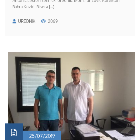
Antonić Lektor i tehnički urednik: Muris Idrizović Korektori:
Bahra Kozić i Bisera [...]
UREDNIK
2069
25/07/2019