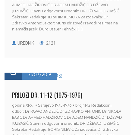
AHMED HADŽIROVIĆ DR ADEM HANDŽIĆ DR DŽEVAD
JUZBAŠIĆ Glavni i odgovorni urednik: DR DŽEVAD JUZBAŠIĆ
Sekretar Redakcije: IBRAHIM KEMURA Za izdavača: Dr
Zdravko Antonić Lektor: Muris Idrizović Prevodi rezimea na
njemački jezik: Đuro Basler Tehnički [...]
UREDNIK
2121
31/07/2019
PRILOZI BR. 11-12 (1975-1976)
godina XI-XII • Sarajevo 1975-1976 • broj 11-12 Redakcioni
odbor: Dr PAVAO ANĐELIĆ Dr ZDRAVKO ANTONIĆ Dr NIKOLA
BABIĆ Dr AHMED HADŽIROVIĆ Dr ADEM HANDŽIĆ Dr DŽEVAD
JUZBAŠIĆ Glavni i odgovorni urednik: DR DŽEVAD JUZBAŠIĆ
Sekretar Redakcije: BORIS NILEVIĆ Za izdavača: Dr Zdravko