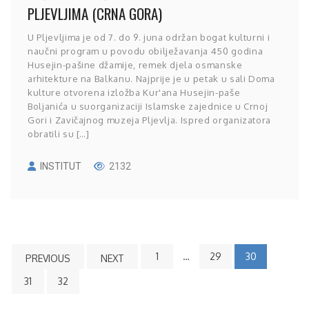
PLJEVLJIMA (CRNA GORA)
U Pljevljima je od 7. do 9. juna održan bogat kulturni i
naučni program u povodu obilježavanja 450 godina
Husejin-pašine džamije, remek djela osmanske
arhitekture na Balkanu. Najprije je u petak u sali Doma
kulture otvorena izložba Kur'ana Husejin-paše
Boljanića u suorganizaciji Islamske zajednice u Crnoj
Gori i Zavičajnog muzeja Pljevlja. Ispred organizatora
obratili su […]
INSTITUT
2132
1
…
29
30
PREVIOUS
NEXT
31
32