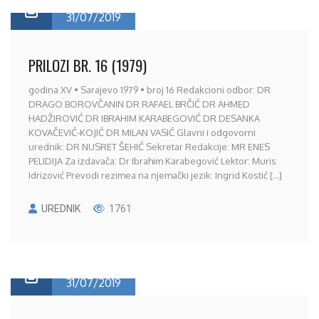
31/07/2019
PRILOZI BR. 16 (1979)
godina XV • Sarajevo 1979 • broj 16 Redakcioni odbor: DR
DRAGO BOROVČANIN DR RAFAEL BRČIĆ DR AHMED
HADŽIROVIĆ DR IBRAHIM KARABEGOVIĆ DR DESANKA
KOVAČEVIĆ-KOJIĆ DR MILAN VASIĆ Glavni i odgovorni
urednik: DR NUSRET ŠEHIĆ Sekretar Redakcije: MR ENES
PELIDIJA Za izdavača: Dr Ibrahim Karabegović Lektor: Muris
Idrizović Prevodi rezimea na njemački jezik: Ingrid Kostić [...]
UREDNIK
1761
31/07/2019