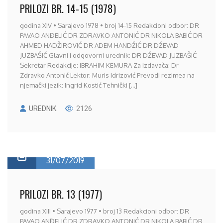
PRILOZI BR. 14-15 (1978)
godina XIV • Sarajevo 1978 • broj 14-15 Redakcioni odbor: DR
PAVAO ANĐELIĆ DR ZDRAVKO ANTONIĆ DR NIKOLA BABIĆ DR
AHMED HADŽIROVIĆ DR ADEM HANDŽIĆ DR DŽEVAD
JUZBAŠIĆ Glavni i odgovorni urednik: DR DŽEVAD JUZBAŠIĆ
Sekretar Redakcije: IBRAHIM KEMURA Za izdavača: Dr
Zdravko Antonić Lektor: Muris Idrizović Prevodi rezimea na
njemački jezik: Ingrid Kostić Tehnički [...]
UREDNIK
2126
31/07/2019
PRILOZI BR. 13 (1977)
godina XIII • Sarajevo 1977 • broj 13 Redakcioni odbor: DR
PAVAO ANĐELIĆ DR ZDRAVKO ANTONIĆ DR NIKOLA BABIĆ DR