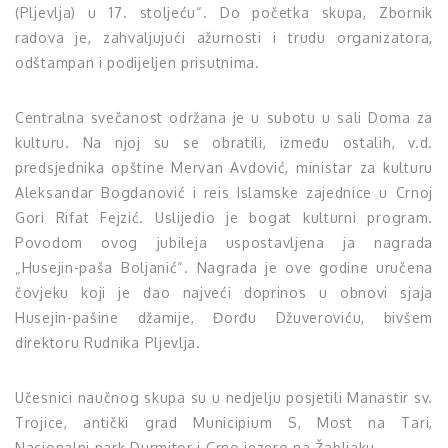
(Pljevlja) u 17. stoljeću“. Do početka skupa, Zbornik
radova je, zahvaljujući ažurnosti i trudu organizatora,
odštampan i podijeljen prisutnima.
Centralna svečanost održana je u subotu u sali Doma za
kulturu. Na njoj su se obratili, između ostalih, v.d.
predsjednika opštine Mervan Avdović, ministar za kulturu
Aleksandar Bogdanović i reis Islamske zajednice u Crnoj
Gori Rifat Fejzić. Uslijedio je bogat kulturni program.
Povodom ovog jubileja uspostavljena ja nagrada
„Husejin-paša Boljanić“. Nagrada je ove godine uručena
čovjeku koji je dao najveći doprinos u obnovi sjaja
Husejin-pašine džamije, Đorđu Džuveroviću, bivšem
direktoru Rudnika Pljevlja.
Učesnici naučnog skupa su u nedjelju posjetili Manastir sv.
Trojice, antički grad Municipium S, Most na Tari,
Nacionalni park Durmitor i Crno jezero na Žabljaku.