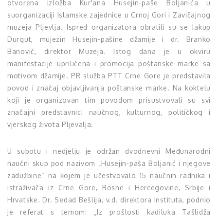
otvorena izložba Kur'ana Husejin-paše Boljanića u
suorganizaciji Islamske zajednice u Crnoj Gori i Zavičajnog
muzeja Pljevlja. Ispred organizatora obratili su se Jakup
Durgut, mujezin Husejin-pašine džamije i dr. Branko
Banović, direktor Muzeja. Istog dana je u okviru
manifestacije upriličena i promocija poštanske marke sa
motivom džamije. PR služba PTT Crne Gore je predstavila
povod i značaj objavljivanja poštanske marke. Na koktelu
koji je organizovan tim povodom prisustvovali su svi
značajni predstavnici naučnog, kulturnog, političkog i
vjerskog života Pljevalja.
U subotu i nedjelju je održan dvodnevni Međunarodni
naučni skup pod nazivom „Husejin-paša Boljanić i njegove
zadužbine“ na kojem je učestvovalo 15 naučnih radnika i
istraživača iz Crne Gore, Bosne i Hercegovine, Srbije i
Hrvatske. Dr. Sedad Bešlija, v.d. direktora Instituta, podnio
je referat s temom: „Iz prošlosti kadiluka Tašlidža