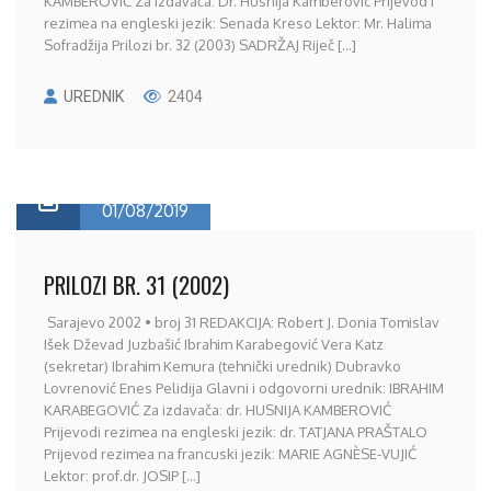
KAMBEROVIĆ Za izdavača: Dr. Husnija Kamberovic Prijevod i
rezimea na engleski jezik: Senada Kreso Lektor: Mr. Halima
Sofradžija Prilozi br. 32 (2003) SADRŽAJ Riječ [...]
UREDNIK
2404
01/08/2019
PRILOZI BR. 31 (2002)
Sarajevo 2002 • broj 31 REDAKCIJA: Robert J. Donia Tomislav
Išek Dževad Juzbašić Ibrahim Karabegović Vera Katz
(sekretar) Ibrahim Kemura (tehnički urednik) Dubravko
Lovrenović Enes Pelidija Glavni i odgovorni urednik: IBRAHIM
KARABEGOVIĆ Za izdavača: dr. HUSNIJA KAMBEROVIĆ
Prijevodi rezimea na engleski jezik: dr. TATJANA PRAŠTALO
Prijevod rezimea na francuski jezik: MARIE AGNÈSE-VUJIĆ
Lektor: prof.dr. JOSIP [...]