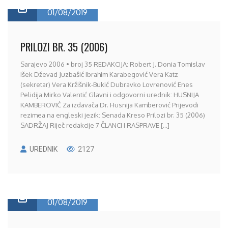
01/08/2019
PRILOZI BR. 35 (2006)
Sarajevo 2006 • broj 35 REDAKCIJA: Robert J. Donia Tomislav
Išek Dževad Juzbašić Ibrahim Karabegović Vera Katz
(sekretar) Vera Kržišnik-Bukić Dubravko Lovrenović Enes
Pelidija Mirko Valentić Glavni i odgovorni urednik: HUSNIJA
KAMBEROVIĆ Za izdavača Dr. Husnija Kamberović Prijevodi
rezimea na engleski jezik: Senada Kreso Prilozi br. 35 (2006)
SADRŽAJ Riječ redakcije 7 ČLANCI I RASPRAVE [...]
UREDNIK
2127
01/08/2019