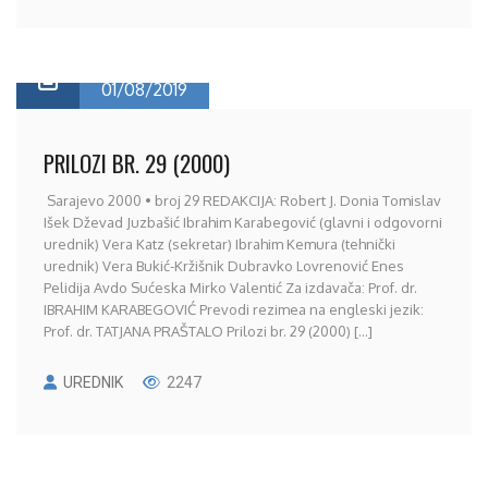
01/08/2019
PRILOZI BR. 29 (2000)
Sarajevo 2000 • broj 29 REDAKCIJA: Robert J. Donia Tomislav
Išek Dževad Juzbašić Ibrahim Karabegović (glavni i odgovorni
urednik) Vera Katz (sekretar) Ibrahim Kemura (tehnički
urednik) Vera Bukić-Kržišnik Dubravko Lovrenović Enes
Pelidija Avdo Sućeska Mirko Valentić Za izdavača: Prof. dr.
IBRAHIM KARABEGOVIĆ Prevodi rezimea na engleski jezik:
Prof. dr. TATJANA PRAŠTALO Prilozi br. 29 (2000) [...]
UREDNIK
2247