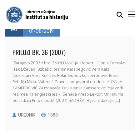
01/08/2019
PRILOZI BR. 36 (2007)
Sarajevo 2007 • broj 36 REDAKCIJA: Robert J. Donia Tomislav
Išek Dževad Juzbašić Ibrahim Karabegović Vera Katz
(sekretar) Vera Kržišnik-Bukić Dubravko Lovrenović Enes
Pelidija Mirko Valentić Glavni i odgovorni urednik: HUSNIJA
KAMBEROVIĆ Za izdavača: Dr. Husnija Kamberović Prijevodi
rezimea na engleski jezik: Senada Kreso Lektor: Mr. Halima
Sofradžija Prilozi br. 36 (2007) SADRŽAJ Riječ redakcije [...]
UREDNIK
1888