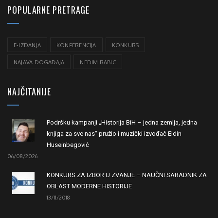
POPULARNE PRETRAGE
E-IZDANJA
KONFERENCIJA
KONKURS
NAJAVA DOGAĐAJA
NEDIM RABIC
NAJČITANIJE
Podršku kampanji „Historija BiH – jedna zemlja, jedna
knjiga za sve nas“ pružio i muzički izvođač Eldin
Huseinbegović
06/08/2026
KONKURS ZA IZBOR U ZVANJE – NAUČNI SARADNIK ZA
OBLAST MODERNE HISTORIJE
13/11/2018