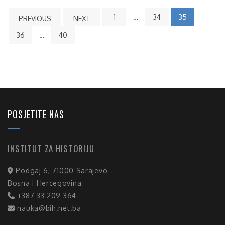
1
…
34
35
PREVIOUS
NEXT
36
…
40
POSJETITE NAS
INSTITUT ZA HISTORIJU
Podgaj 6, 71000 Sarajevo
Bosna i Hercegovina
+387 33 209 364
nauka@bih.net.ba