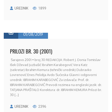
UREDNIK
1899
01/08/2019
PRILOZI BR. 30 (2001)
Sarajevo 2001 • broj 30 REDAKCIJA: Robert J. Donia Tomislav
Išek Dževad Juzbašić Ibrahim Karabegović Vera Katz
(sekretar) Ibrahim Kemura (tehnički urednik) Dubravko
Lovrenović Enes Pelidija Avdo Sućeska Glavni i odgovorni
urednik: IBRAHIM KARABEGOVIĆ Za izdavača: Prof. dr.
IBRAHIM KARABEGOVIĆ Prevodi rezimea na engleski jezik: dr.
TATJANA PRAŠTALO Korektura: dr. IBRAHIM KEMURA Prilozi br.
30 [...]
UREDNIK
2396