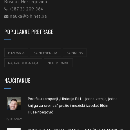
Bosna i Hercegovina
+387 33 209 364
nauka@bih.net.ba
POPULARNE PRETRAGE
E-IZDANJA
KONFERENCIJA
KONKURS
NAJAVA DOGAĐAJA
NEDIM RABIC
NAJČITANIJE
Podršku kampanji „Historija BiH – jedna zemlja, jedna
knjiga za sve nas“ pružio i muzički izvođač Eldin
Huseinbegović
06/08/2026