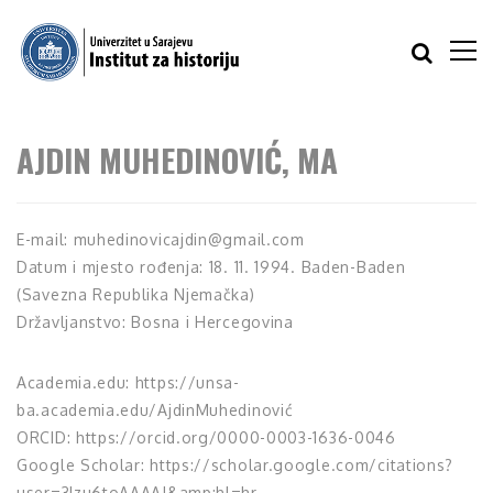
AJDIN MUHEDINOVIĆ, MA
E-mail: muhedinovicajdin@gmail.com
Datum i mjesto rođenja: 18. 11. 1994. Baden-Baden
(Savezna Republika Njemačka)
Državljanstvo: Bosna i Hercegovina
Academia.edu: https://unsa-
ba.academia.edu/AjdinMuhedinović
ORCID: https://orcid.org/0000-0003-1636-0046
Google Scholar: https://scholar.google.com/citations?
user=3Izu6toAAAAJ&amp;hl=hr