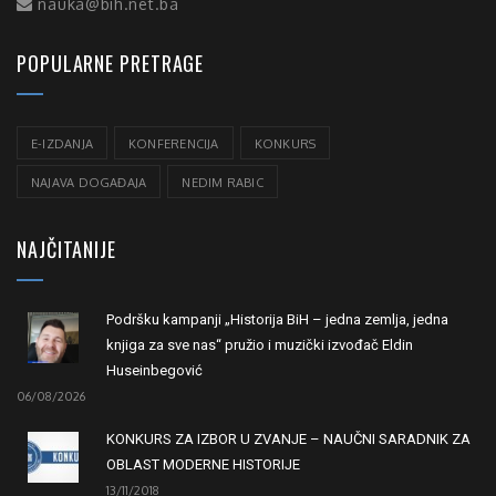
nauka@bih.net.ba
POPULARNE PRETRAGE
E-IZDANJA
KONFERENCIJA
KONKURS
NAJAVA DOGAĐAJA
NEDIM RABIC
NAJČITANIJE
Podršku kampanji „Historija BiH – jedna zemlja, jedna
knjiga za sve nas“ pružio i muzički izvođač Eldin
Huseinbegović
06/08/2026
KONKURS ZA IZBOR U ZVANJE – NAUČNI SARADNIK ZA
OBLAST MODERNE HISTORIJE
13/11/2018